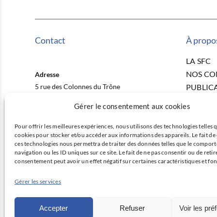
Contact
À propo
LA SFC
NOS C
Adresse
5 rue des Colonnes du Trône
PUBLIC
75012 Paris
ACTUAL
Gérer le consentement aux cookies
NOS CO
E-mail
RECHER
Pour offrir les meilleures expériences, nous utilisons des technologies telles q
contact@sfcardio.fr
cookies pour stocker et/ou accéder aux informations des appareils. Le fait de
PRIX ET
ces technologies nous permettra de traiter des données telles que le compor
Téléphone
FORMA
navigation ou les ID uniques sur ce site. Le fait de ne pas consentir ou de retir
+33 1 43 22 33 33
consentement peut avoir un effet négatif sur certaines caractéristiques et fon
OFFRES
CONTA
Gérer les services
Accepter
Refuser
Voir les pré