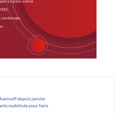
plet à Cardio-online
 l’ESC
n cardiologie
oi
chaninoff depuis janvier
ante mobilisée pour faire