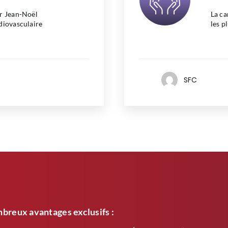
ur Jean-Noël
La ca
diovasculaire
les p
SFC
breux avantages exclusifs :