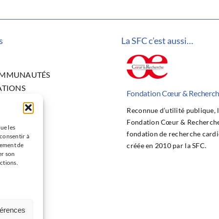
s
La SFC c’est aussi…
OMMUNAUTÉS
ATIONS
Fondation Cœur & Recherc
ITÉS
Reconnue d’utilité publique, 
NGRÈS
Fondation Cœur & Recherche 
CHE
ue les
fondation de recherche cardi
 consentir à
 BOURSES
tement de
créée en 2010 par la SFC.
TION
er son
ctions.
 D’EMPLOI
CT
férences