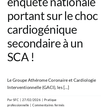
enquête nationale
portant sur le choc
cardiogénique
secondaire à un
SCA !
Le Groupe Athérome Coronaire et Cardiologie
Interventionnelle (GACI), les [...]
Par
SFC
|
27/02/2026
|
Pratique
sur
professionnelle
|
Commentaires fermés