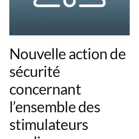
CONGRÈS
RECHERCHE
Nouvelle action de
PRIX ET BOURSES
sécurité
FORMATION
concernant
l’ensemble des
stimulateurs