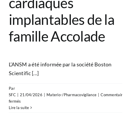
cardiaques
implantables de la
famille Accolade
L’ANSM a été informée par la société Boston
Scientific [...]
Par
SFC
|
21/04/2026
|
Materio-/Pharmacovigilance
|
Commentaires
sur
fermés
Nouvelle
Lire la suite
action
de
sécurité