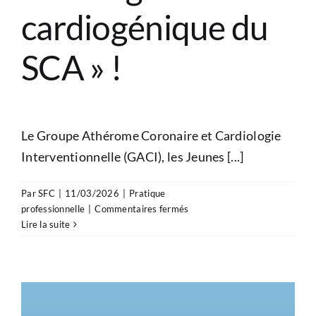
cardiogénique du
SCA » !
Le Groupe Athérome Coronaire et Cardiologie
Interventionnelle (GACI), les Jeunes [...]
Par
SFC
|
11/03/2026
|
Pratique
sur
professionnelle
|
Commentaires fermés
Ne
Lire la suite
manquez
pas
le
prochain
webinaire