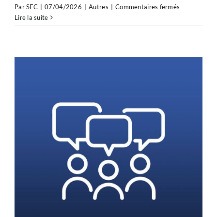
sur
Par
SFC
|
07/04/2026
|
Autres
|
Commentaires fermés
Prochaine
Lire la suite
session
du
pré-
CNU
de
cardiologie