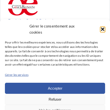
Fondation Cœur & Recherche
Gérer le consentement aux
Reconnue d’utilité publique, la Fondation Cœur &
cookies
Recherche est la fondation de recherche cardiovasculaire
Pour offrir les meilleures expériences, nous utilisons des technologies
créée en 2010 par la SFC.
telles que les cookies pour stocker et/ou accéder aux informations des
appareils. Le fait de consentir à ces technologies nous permettra de traiter
des données telles que le comportement de navigation ou les ID uniques
sur ce site. Le fait de ne pas consentir ou de retirer son consentement peut
avoir un effet négatif sur certaines caractéristiques et fonctions.
Cardio-online
Gérer les services
Ne manquez rien des avancées qui font la cardiologie
d’aujourd’hui et de demain avec Cardio-online, la
Accepter
plateforme d’information et de formation de la SFC.
Refuser
Déclaration de confidentialité (UE)