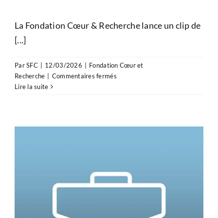
La Fondation Cœur & Recherche lance un clip de
[...]
Par
SFC
|
12/03/2026
|
Fondation Cœur et
sur
Recherche
|
Commentaires fermés
Cœur
Lire la suite
des
femmes
:
une
campagne
pour
encourager
le
suivi
cardiologique