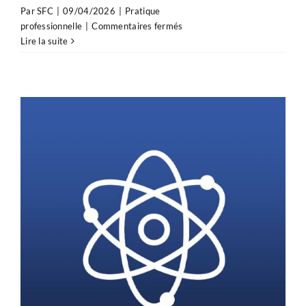
Par
SFC
|
09/04/2026
|
Pratique
sur
professionnelle
|
Commentaires fermés
Prévention
Lire la suite
cardio-
neuro-
vasculaire
:
une
adoption
unanime
à
l’Assemblée
nationale