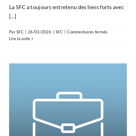
La SFC a toujours entretenu des liens forts avec
[...]
sur
Par
SFC
|
26/03/2026
|
SFC
|
Commentaires fermés
Une
Lire la suite
nouvelle
commission
SFC
dédiée
aux
relations
internationales