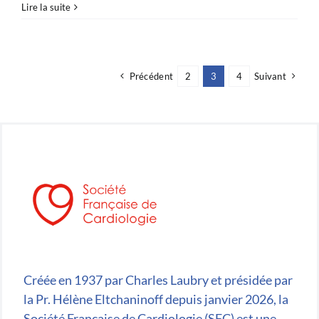
Répondez
Lire la suite
à
une
enquête
nationale
Précédent
2
3
4
Suivant
portant
sur
le
choc
cardiogénique
secondaire
à
un
SCA
!
Créée en 1937 par Charles Laubry et présidée par
la Pr. Hélène Eltchaninoff depuis janvier 2026, la
Société Française de Cardiologie (SFC) est une