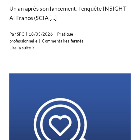
Un an après son lancement, l'enquête INSIGHT-
AI France (SCIA [...]
Par
SFC
|
18/03/2026
|
Pratique
sur
professionnelle
|
Commentaires fermés
Participez
Lire la suite
à
une
enquête
nationale
sur
l’adoption
de
l’IA
en
cardiologie
!