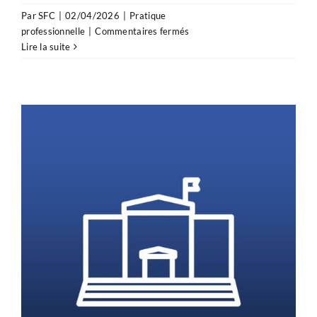
Par
SFC
|
02/04/2026
|
Pratique
sur
professionnelle
|
Commentaires fermés
Prévention
Lire la suite
cardiovasculaire
:
une
avancée
décisive
en
Commission
des
Affaires
sociales