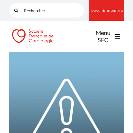
Passer
Rechercher:
Devenir membre
au
contenu
Menu
SFC
LA SFC
NOS COMMUNAUTÉS
PUBLICATIONS