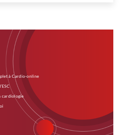
plet à Cardio-online
 l’ESC
n cardiologie
oi