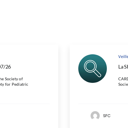
Veil
07/26
La S
 Society of
CARD
ty for Pediatric
Socie
SFC