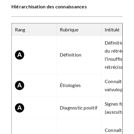
Hiérarchisation des connaissances
Rang
Rubrique
Intitulé
Définition de 
du rétrécisse
Définition
l’insuffisance
rétrécissemen
Connaître les 
Étiologies
valvulopathie
Signes foncti
Diagnostic positif
(auscultation)
Connaître la 