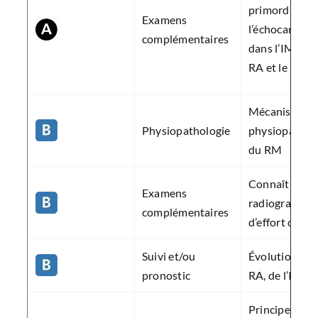
primordiale d
Examens
l’échocardiog
complémentaires
dans l’IM, l’IA,
RA et le RM
Mécanismes e
Physiopathologie
physiopatholog
du RM
Connaître l’in
Examens
radiographie 
complémentaires
d’effort dans 
Suivi et/ou
Évolutions et 
pronostic
RA, de l’IA, 
Principes du