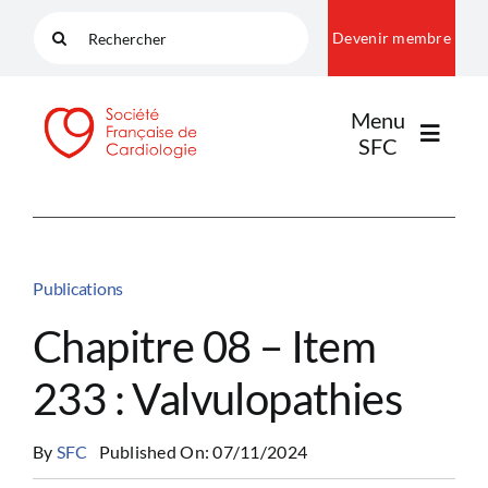
Passer
Rechercher:
Devenir membre
au
contenu
Menu
SFC
LA SFC
Publications
NOS COMMUNAUTÉS
Chapitre 08 – Item
233 : Valvulopathies
PUBLICATIONS
By
SFC
Published On: 07/11/2024