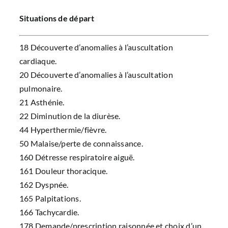
CONGRÈS
Situations de départ
RECHERCHE
18 Découverte d’anomalies à l’auscultation
cardiaque.
20 Découverte d’anomalies à l’auscultation
PRIX ET BOURSES
pulmonaire.
21 Asthénie.
22 Diminution de la diurèse.
FORMATION
44 Hyperthermie/fièvre.
50 Malaise/perte de connaissance.
160 Détresse respiratoire aiguë.
161 Douleur thoracique.
162 Dyspnée.
165 Palpitations.
166 Tachycardie.
178 Demande/prescription raisonnée et choix d’un