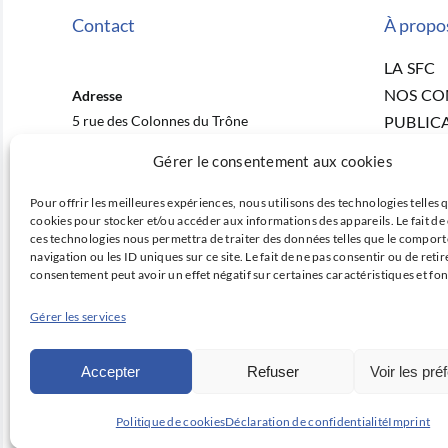
Contact
À propo
LA SFC
NOS C
Adresse
5 rue des Colonnes du Trône
PUBLIC
75012 Paris
ACTUAL
Gérer le consentement aux cookies
NOS CO
E-mail
RECHER
Pour offrir les meilleures expériences, nous utilisons des technologies telles q
contact@sfcardio.fr
cookies pour stocker et/ou accéder aux informations des appareils. Le fait de
PRIX ET
ces technologies nous permettra de traiter des données telles que le compor
Téléphone
FORMA
navigation ou les ID uniques sur ce site. Le fait de ne pas consentir ou de retir
+33 1 43 22 33 33
consentement peut avoir un effet négatif sur certaines caractéristiques et fon
OFFRES
CONTA
Gérer les services
Accepter
Refuser
Voir les pré
Déclarati
Politique de cookies
Déclaration de confidentialité
Imprint
© Copyright 2