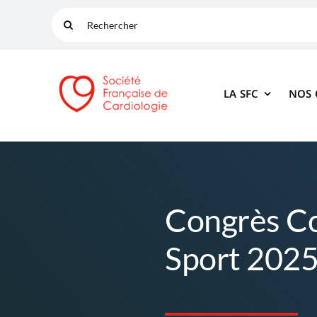
Passer
Rechercher:
au
contenu
LA SFC
NOS
Congrès C
Sport 202