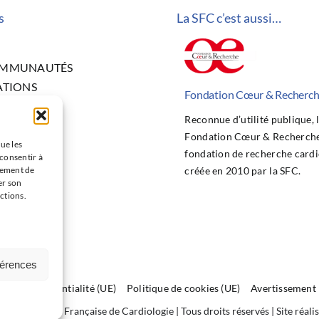
s
La SFC c’est aussi…
OMMUNAUTÉS
ATIONS
Fondation Cœur & Recherc
ITÉS
Reconnue d’utilité publique, 
NGRÈS
Fondation Cœur & Recherche 
CHE
ue les
fondation de recherche cardi
 consentir à
 BOURSES
tement de
créée en 2010 par la SFC.
TION
er son
ctions.
 D’EMPLOI
CT
férences
on de confidentialité (UE)
Politique de cookies (UE)
Avertissement
025 | Société Française de Cardiologie | Tous droits réservés | Site réal