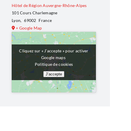
Hôtel de Région Auvergne-Rhône-Alpes
101 Cours Charlemagne
Lyon
,
69002
France
+ Google Map
Cliquez sur « J’accepte » pour activer
Cliquez sur « J’accepte » pour activer
Google maps
Google maps
Politique de cookies
Politique de cookies
J’accepte
J’accepte