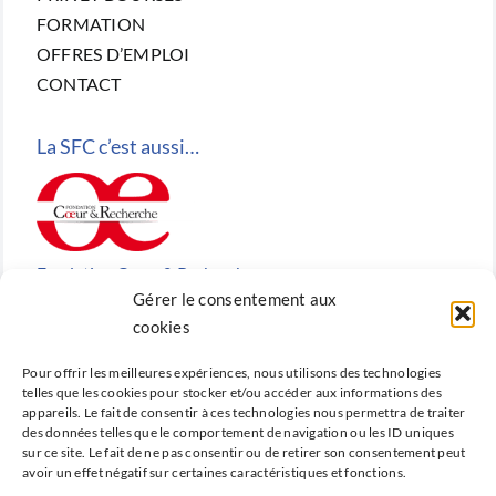
FORMATION
OFFRES D’EMPLOI
CONTACT
La SFC c’est aussi…
Fondation Cœur & Recherche
Gérer le consentement aux
Reconnue d’utilité publique, la Fondation Cœur &
cookies
Recherche est la fondation de recherche cardiovasculaire
Pour offrir les meilleures expériences, nous utilisons des technologies
créée en 2010 par la SFC.
telles que les cookies pour stocker et/ou accéder aux informations des
appareils. Le fait de consentir à ces technologies nous permettra de traiter
des données telles que le comportement de navigation ou les ID uniques
sur ce site. Le fait de ne pas consentir ou de retirer son consentement peut
avoir un effet négatif sur certaines caractéristiques et fonctions.
Cardio-online