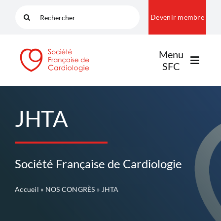
Passer
Rechercher:
Devenir membre
au
contenu
Menu
SFC
LA SFC
JHTA
NOS COMMUNAUTÉS
Société Française de Cardiologie
PUBLICATIONS
Accueil
»
NOS CONGRÈS
»
JHTA