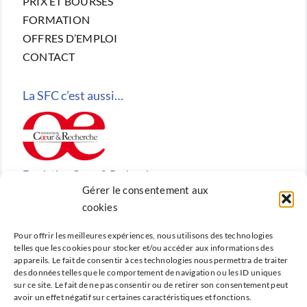
PRIX ET BOURSES
FORMATION
OFFRES D’EMPLOI
CONTACT
La SFC c’est aussi…
Fondation Cœur & Recherche
Gérer le consentement aux
Reconnue d’utilité publique, la Fondation Cœur &
cookies
Recherche est la fondation de recherche cardiovasculaire
Pour offrir les meilleures expériences, nous utilisons des technologies
créée en 2010 par la SFC.
telles que les cookies pour stocker et/ou accéder aux informations des
appareils. Le fait de consentir à ces technologies nous permettra de traiter
des données telles que le comportement de navigation ou les ID uniques
sur ce site. Le fait de ne pas consentir ou de retirer son consentement peut
avoir un effet négatif sur certaines caractéristiques et fonctions.