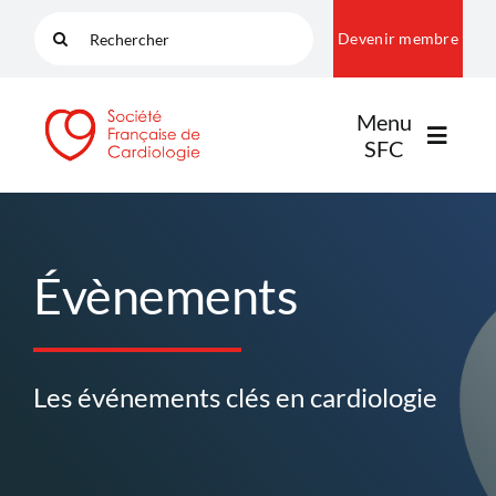
Passer
Rechercher:
Devenir membre
au
contenu
Menu
SFC
LA SFC
Évènements
NOS COMMUNAUTÉS
Les événements clés en cardiologie
PUBLICATIONS