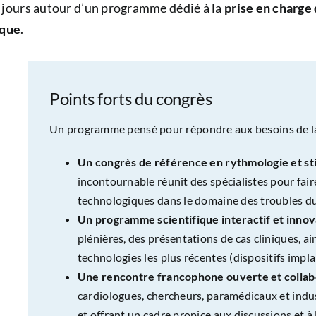
is jours autour d’un programme dédié à la
prise en charge
aque
.
Points forts du congrès
Un programme pensé pour répondre aux besoins de 
Un congrès de référence en rythmologie et st
incontournable réunit des spécialistes pour faire
technologiques dans le domaine des troubles d
Un programme scientifique interactif et innov
plénières, des présentations de cas cliniques, a
technologies les plus récentes (dispositifs impla
Une rencontre francophone ouverte et collab
cardiologues, chercheurs, paramédicaux et indus
et offrant un cadre propice aux discussions et à 