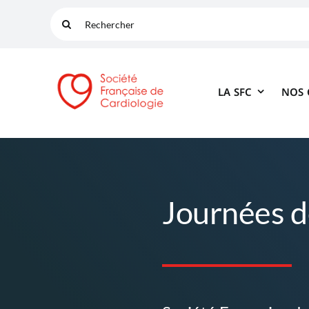
Passer
Rechercher:
au
contenu
LA SFC
NOS
Journées 