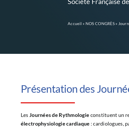
Société Française de
Accueil
»
NOS CONGRÈS
»
Journ
Présentation des Journé
Les
Journées de Rythmologie
constituent un r
électrophysiologie cardiaque
: cardiologues, 