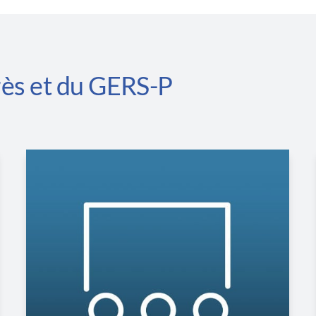
rès et
du GERS-P