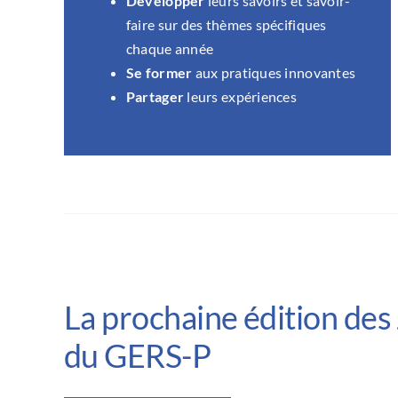
Développer
leurs savoirs et savoir-
faire sur des thèmes spécifiques
chaque année
Se former
aux pratiques innovantes
Partager
leurs expériences
La prochaine édition des
du GERS-P