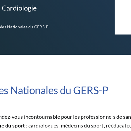
 Cardiologie
ées Nationales du GERS-P
es Nationales du GERS-P
ndez-vous incontournable pour les professionnels de sa
ne du sport
:
cardiologues, médecins du sport, rééducate