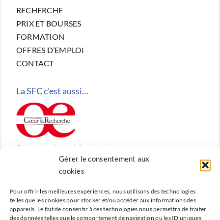
RECHERCHE
PRIX ET BOURSES
FORMATION
OFFRES D’EMPLOI
CONTACT
La SFC c’est aussi…
Fondation Cœur & Recherche
Gérer le consentement aux
Reconnue d’utilité publique, la Fondation Cœur &
cookies
Recherche est la fondation de recherche cardiovasculaire
Pour offrir les meilleures expériences, nous utilisons des technologies
créée en 2010 par la SFC.
telles que les cookies pour stocker et/ou accéder aux informations des
appareils. Le fait de consentir à ces technologies nous permettra de traiter
des données telles que le comportement de navigation ou les ID uniques