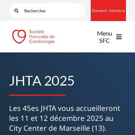
Passer
Rechercher:
Devenir membre
au
contenu
Menu
SFC
LA SFC
JHTA 2025
NOS COMMUNAUTÉS
Les 45es JHTA vous accueilleront
PUBLICATIONS
les 11 et 12 décembre 2025 au
City Center de Marseille (13).