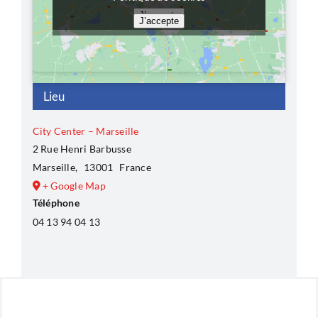
J’accepte
J’accepte
Lieu
City Center – Marseille
2 Rue Henri Barbusse
Marseille
,
13001
France
+ Google Map
Téléphone
04 13 94 04 13