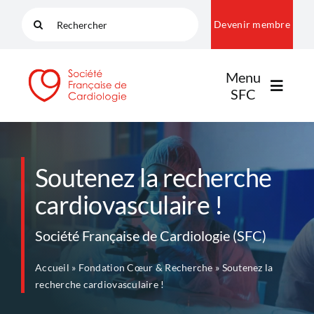
Passer
Rechercher:
Devenir membre
au
contenu
Menu
SFC
LA SFC
Soutenez la recherche
cardiovasculaire !
NOS COMMUNAUTÉS
Société Française de Cardiologie (SFC)
PUBLICATIONS
Accueil
»
Fondation Cœur & Recherche
»
Soutenez la
recherche cardiovasculaire !