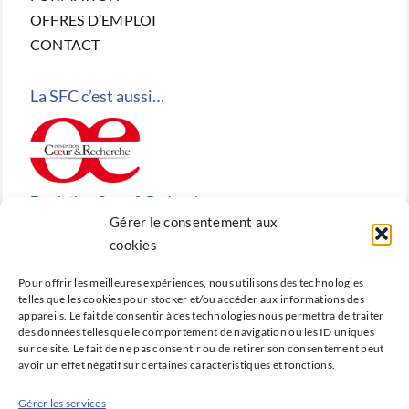
OFFRES D’EMPLOI
CONTACT
La SFC c’est aussi…
Fondation Cœur & Recherche
Gérer le consentement aux
Reconnue d’utilité publique, la Fondation Cœur &
cookies
Recherche est la fondation de recherche cardiovasculaire
Pour offrir les meilleures expériences, nous utilisons des technologies
créée en 2010 par la SFC.
telles que les cookies pour stocker et/ou accéder aux informations des
appareils. Le fait de consentir à ces technologies nous permettra de traiter
des données telles que le comportement de navigation ou les ID uniques
sur ce site. Le fait de ne pas consentir ou de retirer son consentement peut
avoir un effet négatif sur certaines caractéristiques et fonctions.
Cardio-online
Gérer les services