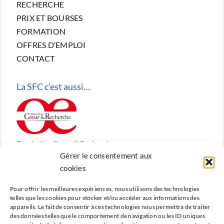
RECHERCHE
PRIX ET BOURSES
FORMATION
OFFRES D’EMPLOI
CONTACT
La SFC c’est aussi…
Fondation Cœur & Recherche
Gérer le consentement aux
Reconnue d’utilité publique, la Fondation Cœur &
cookies
Recherche est la fondation de recherche cardiovasculaire
Pour offrir les meilleures expériences, nous utilisons des technologies
créée en 2010 par la SFC.
telles que les cookies pour stocker et/ou accéder aux informations des
appareils. Le fait de consentir à ces technologies nous permettra de traiter
des données telles que le comportement de navigation ou les ID uniques