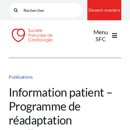
Passer
Rechercher:
Devenir membre
au
contenu
Menu
SFC
LA SFC
Publications
NOS COMMUNAUTÉS
Information patient –
Programme de
PUBLICATIONS
réadaptation