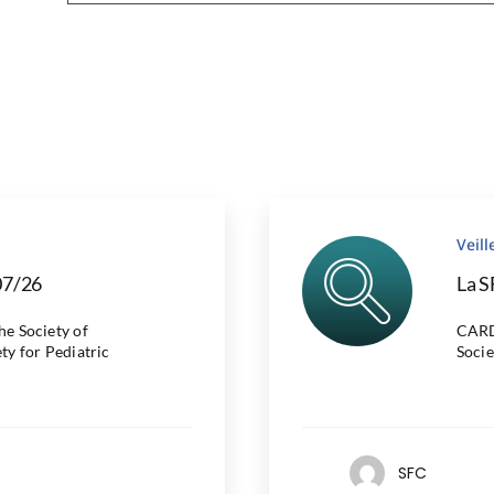
Veil
07/26
La S
 Society of
CARD
ty for Pediatric
Socie
SFC