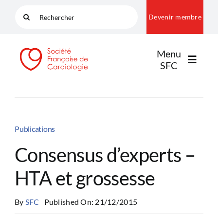
Passer
Rechercher:
Devenir membre
au
contenu
Menu
SFC
LA SFC
Publications
NOS COMMUNAUTÉS
Consensus d’experts –
HTA et grossesse
PUBLICATIONS
By
SFC
Published On: 21/12/2015