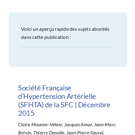
CONGRÈS
RECHERCHE
Voici un aperçu rapide des sujets abordés
dans cette publication :
PRIX ET BOURSES
FORMATION
Société Française
d’Hypertension Artérielle
(SFHTA) de la SFC | Décembre
2015
Claire Mounier-Vehier, Jacques Amar, Jean-Marc
Boivin, Thierry Denolle, Jean-Pierre Fauvel,