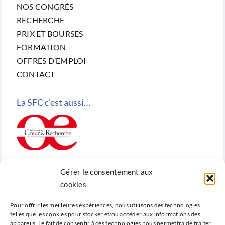
NOS CONGRÈS
RECHERCHE
PRIX ET BOURSES
FORMATION
OFFRES D’EMPLOI
CONTACT
La SFC c’est aussi…
Fondation Cœur & Recherche
Gérer le consentement aux
Reconnue d’utilité publique, la Fondation Cœur &
cookies
Recherche est la fondation de recherche cardiovasculaire
Pour offrir les meilleures expériences, nous utilisons des technologies
créée en 2010 par la SFC.
telles que les cookies pour stocker et/ou accéder aux informations des
appareils. Le fait de consentir à ces technologies nous permettra de traiter