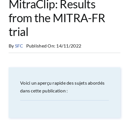
MitraClip: Results
CONGRÈS
from the MITRA-FR
RECHERCHE
trial
By
SFC
Published On: 14/11/2022
PRIX ET BOURSES
FORMATION
Voici un aperçu rapide des sujets abordés
dans cette publication :