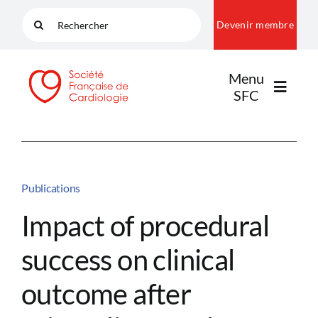
Passer
Rechercher:
Devenir membre
au
contenu
Menu
SFC
LA SFC
Publications
NOS COMMUNAUTÉS
Impact of procedural
success on clinical
PUBLICATIONS
outcome after