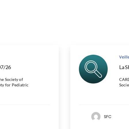
Veil
07/26
La S
 Society of
CARD
ty for Pediatric
Socie
SFC