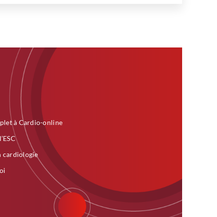
plet à Cardio-online
 l’ESC
n cardiologie
oi