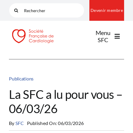
Passer
Rechercher:
Devenir membre
au
contenu
Menu
SFC
LA SFC
Publications
NOS COMMUNAUTÉS
La SFC a lu pour vous –
06/03/26
PUBLICATIONS
By
SFC
Published On: 06/03/2026