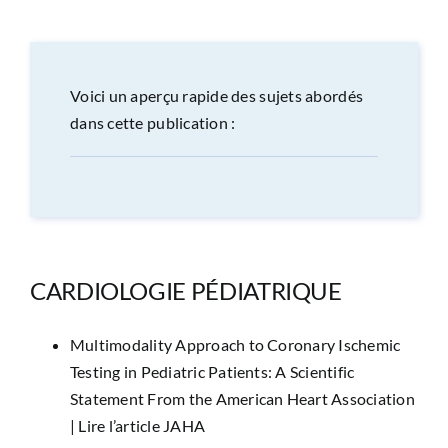
CONGRÈS
RECHERCHE
Voici un aperçu rapide des sujets abordés
dans cette publication :
PRIX ET BOURSES
FORMATION
CARDIOLOGIE PÉDIATRIQUE
Multimodality Approach to Coronary Ischemic
Testing in Pediatric Patients: A Scientific
Statement From the American Heart Association
|
Lire l’article JAHA