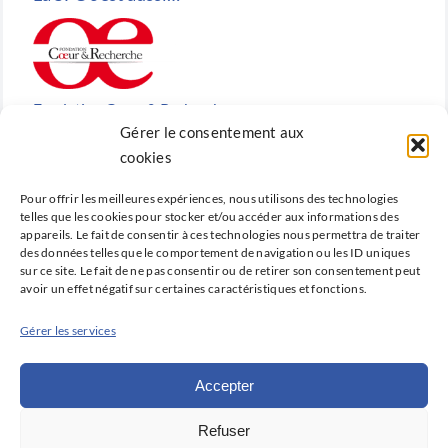
Fondation Cœur & Recherche
Gérer le consentement aux
Reconnue d’utilité publique, la Fondation Cœur &
cookies
Recherche est la fondation de recherche cardiovasculaire
Pour offrir les meilleures expériences, nous utilisons des technologies
créée en 2010 par la SFC.
telles que les cookies pour stocker et/ou accéder aux informations des
appareils. Le fait de consentir à ces technologies nous permettra de traiter
des données telles que le comportement de navigation ou les ID uniques
sur ce site. Le fait de ne pas consentir ou de retirer son consentement peut
avoir un effet négatif sur certaines caractéristiques et fonctions.
Cardio-online
Gérer les services
Ne manquez rien des avancées qui font la cardiologie
d’aujourd’hui et de demain avec Cardio-online, la
Accepter
plateforme d’information et de formation de la SFC.
Refuser