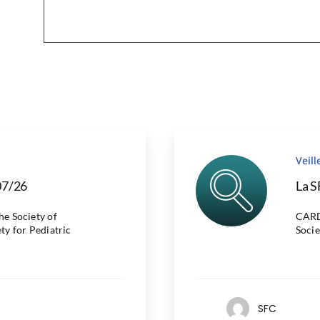
Veil
07/26
La S
 Society of
CARD
ty for Pediatric
Socie
SFC