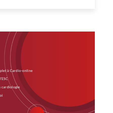
plet à Cardio-online
 l’ESC
n cardiologie
oi