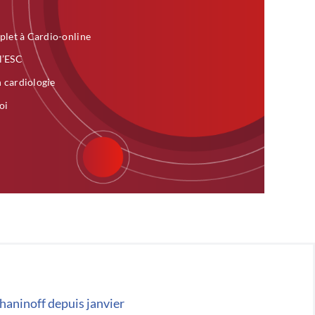
plet à Cardio-online
 l’ESC
n cardiologie
oi
chaninoff depuis janvier