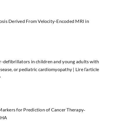
nosis Derived From Velocity-Encoded MRI in
r-defibrillators in children and young adults with
disease, or pediatric cardiomyopathy |
Lire l’article
y
arkers for Prediction of Cancer Therapy‐
JAHA