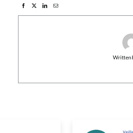
Written 
Veil