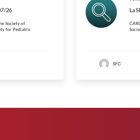
07/26
La S
 Society of
CARD
ty for Pediatric
Socie
SFC