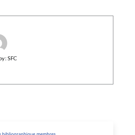
by : SFC
le bibliographique membres