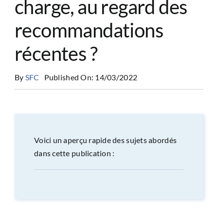
charge, au regard des
CONGRÈS
recommandations
RECHERCHE
récentes ?
By
SFC
Published On: 14/03/2022
PRIX ET BOURSES
FORMATION
Voici un aperçu rapide des sujets abordés
dans cette publication :