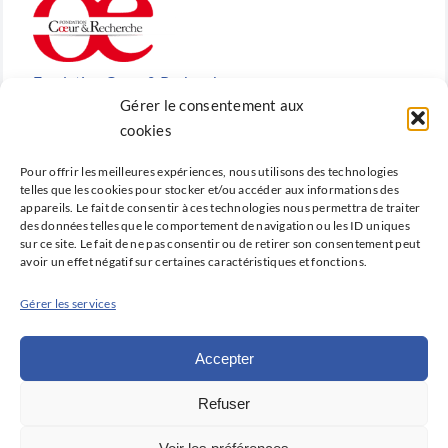
Fondation Cœur & Recherche
Gérer le consentement aux
Reconnue d’utilité publique, la Fondation Cœur &
cookies
Recherche est la fondation de recherche cardiovasculaire
Pour offrir les meilleures expériences, nous utilisons des technologies
créée en 2010 par la SFC.
telles que les cookies pour stocker et/ou accéder aux informations des
appareils. Le fait de consentir à ces technologies nous permettra de traiter
des données telles que le comportement de navigation ou les ID uniques
sur ce site. Le fait de ne pas consentir ou de retirer son consentement peut
avoir un effet négatif sur certaines caractéristiques et fonctions.
Cardio-online
Gérer les services
Ne manquez rien des avancées qui font la cardiologie
d’aujourd’hui et de demain avec Cardio-online, la
Accepter
plateforme d’information et de formation de la SFC.
Refuser
Déclaration de confidentialité (UE)