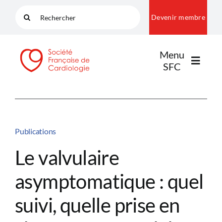
Passer
Rechercher:
Devenir membre
au
contenu
Menu
SFC
LA SFC
Publications
NOS COMMUNAUTÉS
Le valvulaire
asymptomatique : quel
PUBLICATIONS
suivi, quelle prise en