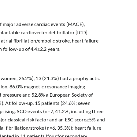
f major adverse cardiac events (MACE),
lantable cardioverter defibrillator [ICD]
trial fibrillation/embolic stroke, heart failure
 follow-up of 4.4±2.2 years.
6 women, 26.2%), 13 (21.3%) had a prophylactic
ction, 86.0% magnetic resonance imaging
d pressure and 52.8% a European Society of
 At follow-up, 15 patients (24.6%; seven
rising: SCD events (n=7, 41.2%; including three
ajor classical risk factor and an ESC score≥5% and
l fibrillation/stroke (n=6, 35.3%); heart failure
anted in 11 patients (four for secondary