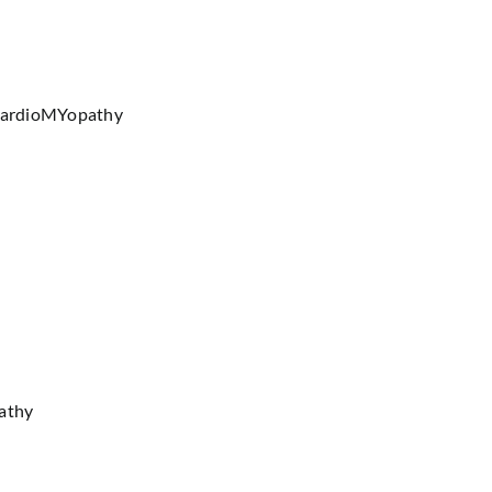
 cardioMYopathy
athy