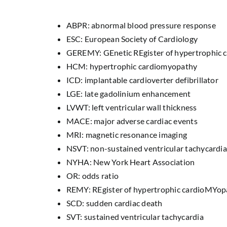
ABPR: abnormal blood pressure response
ESC: European Society of Cardiology
GEREMY: GEnetic REgister of hypertrophic
HCM: hypertrophic cardiomyopathy
ICD: implantable cardioverter defibrillator
LGE: late gadolinium enhancement
LVWT: left ventricular wall thickness
MACE: major adverse cardiac events
MRI: magnetic resonance imaging
NSVT: non-sustained ventricular tachycardia
NYHA: New York Heart Association
OR: odds ratio
REMY: REgister of hypertrophic cardioMYop
SCD: sudden cardiac death
SVT: sustained ventricular tachycardia