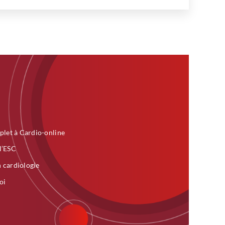
plet à Cardio-online
 l’ESC
n cardiologie
oi