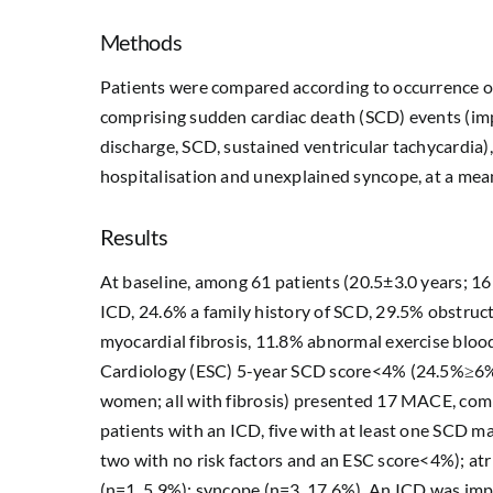
Methods
Patients were compared according to occurrence o
comprising sudden cardiac death (SCD) events (imp
discharge, SCD, sustained ventricular tachycardia), a
hospitalisation and unexplained syncope, at a mean
Results
At baseline, among 61 patients (20.5±3.0 years; 1
ICD, 24.6% a family history of SCD, 29.5% obstru
myocardial fibrosis, 11.8% abnormal exercise bloo
Cardiology (ESC) 5-year SCD score<4% (24.5%≥6%).
women; all with fibrosis) presented 17 MACE, comp
patients with an ICD, five with at least one SCD m
two with no risk factors and an ESC score<4%); atria
(n=1, 5.9%); syncope (n=3, 17.6%). An ICD was impl