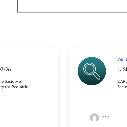
Veil
07/26
La S
 Society of
CARD
ty for Pediatric
Socie
SFC