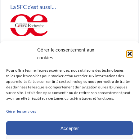
La SFC c’est aussi…
Fondation Cœur & Recherche
Gérer le consentement aux
Reconnue d’utilité publique, la Fondation Cœur &
cookies
Recherche est la fondation de recherche cardiovasculaire
Pour offrir les meilleures expériences, nous utilisons des technologies
créée en 2010 par la SFC.
telles que les cookies pour stocker et/ou accéder aux informations des
appareils. Le fait de consentir à ces technologies nous permettra de traiter
des données telles que le comportement de navigation ou les ID uniques
sur ce site. Le fait de ne pas consentir ou de retirer son consentement peut
avoir un effet négatif sur certaines caractéristiques et fonctions.
Cardio-online
Gérer les services
Ne manquez rien des avancées qui font la cardiologie
d’aujourd’hui et de demain avec Cardio-online, la
Accepter
plateforme d’information et de formation de la SFC.