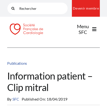
Passer
Rechercher:
Devenir membre
au
contenu
Menu
SFC
LA SFC
Publications
NOS COMMUNAUTÉS
Information patient –
Clip mitral
PUBLICATIONS
By
SFC
Published On: 18/04/2019