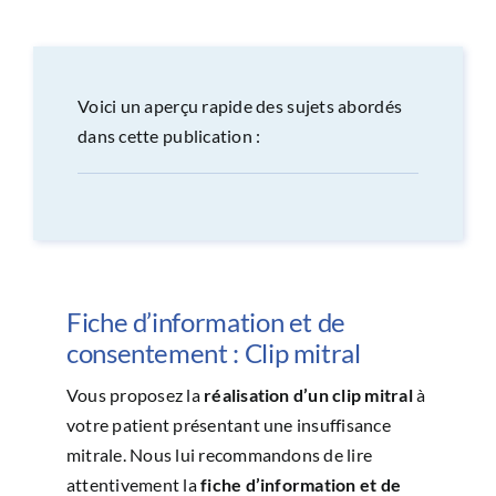
CONGRÈS
RECHERCHE
Voici un aperçu rapide des sujets abordés
dans cette publication :
PRIX ET BOURSES
FORMATION
Fiche d’information et de
consentement : Clip mitral
Vous proposez la
réalisation d’un clip mitral
à
votre patient présentant une insuffisance
mitrale. Nous lui recommandons de lire
attentivement la
fiche d’information et de