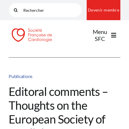
Passer
Rechercher:
Devenir membre
au
contenu
Menu
SFC
LA SFC
Publications
NOS COMMUNAUTÉS
Editoral comments –
Thoughts on the
PUBLICATIONS
European Society of