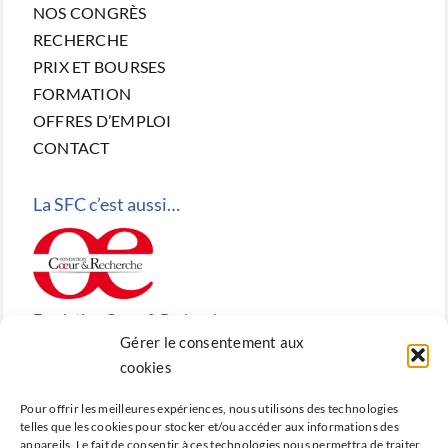
NOS CONGRÈS
RECHERCHE
PRIX ET BOURSES
FORMATION
OFFRES D’EMPLOI
CONTACT
La SFC c’est aussi…
Fondation Cœur & Recherche
Gérer le consentement aux
Reconnue d’utilité publique, la Fondation Cœur &
cookies
Recherche est la fondation de recherche cardiovasculaire
Pour offrir les meilleures expériences, nous utilisons des technologies
créée en 2010 par la SFC.
telles que les cookies pour stocker et/ou accéder aux informations des
appareils. Le fait de consentir à ces technologies nous permettra de traiter