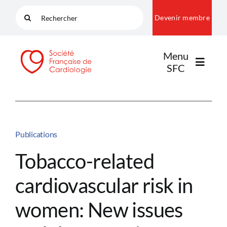
Passer
Rechercher:
Devenir membre
au
contenu
Menu
SFC
LA SFC
Publications
NOS COMMUNAUTÉS
Tobacco-related
cardiovascular risk in
PUBLICATIONS
women: New issues