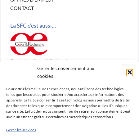
CONTACT
La SFC c’est aussi…
Fondation Cœur & Recherche
Gérer le consentement aux
Reconnue d’utilité publique, la Fondation Cœur &
cookies
Recherche est la fondation de recherche cardiovasculaire
Pour offrir les meilleures expériences, nous utilisons des technologies
créée en 2010 par la SFC.
telles que les cookies pour stocker et/ou accéder aux informations des
appareils. Le fait de consentir à ces technologies nous permettra de traiter
des données telles que le comportement de navigation ou les ID uniques
sur ce site. Le fait de ne pas consentir ou de retirer son consentement peut
avoir un effet négatif sur certaines caractéristiques et fonctions.
Cardio-online
Gérer les services
Ne manquez rien des avancées qui font la cardiologie