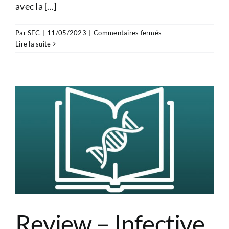
avec la [...]
sur
Par
SFC
|
11/05/2023
|
Commentaires fermés
Caractéristiques
Lire la suite
des
adultes
avec
cardiopathie
congénitale
Review – Infective