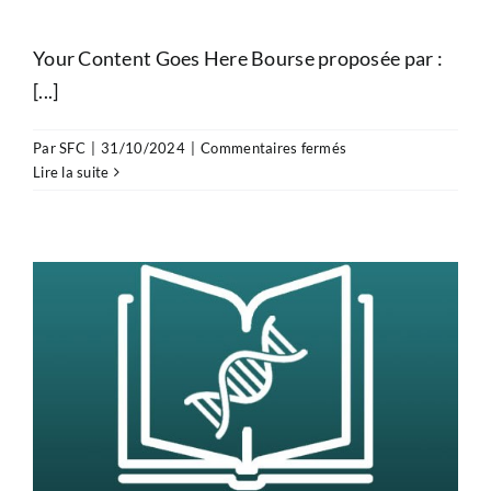
Your Content Goes Here Bourse proposée par :
[...]
sur
Par
SFC
|
31/10/2024
|
Commentaires fermés
Bourse
Lire la suite
«
Pathologies
cardiaques
congénitales,
fœtales
et
pédiatriques
»