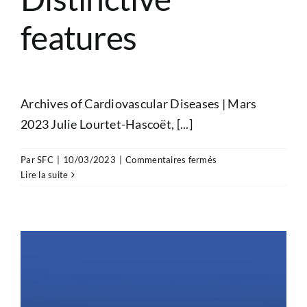
features
Archives of Cardiovascular Diseases | Mars
2023 Julie Lourtet-Hascoët, [...]
sur
Par
SFC
|
10/03/2023
|
Commentaires fermés
Review
Lire la suite
–
Infective
endocarditis
after
transcatheter
pulmonary
valve
implantation