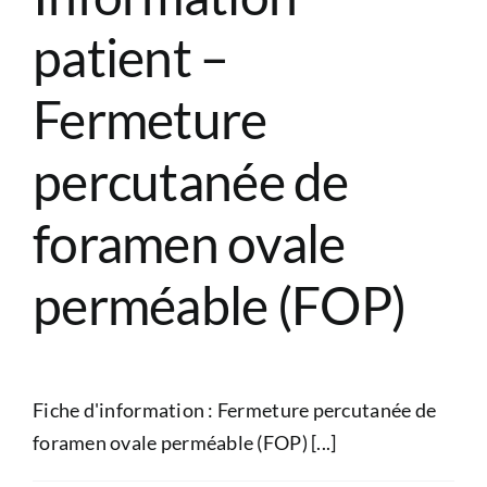
CONGRÈS
patient –
RECHERCHE
Fermeture
percutanée de
PRIX ET BOURSES
foramen ovale
FORMATION
perméable (FOP)
Fiche d'information : Fermeture percutanée de
foramen ovale perméable (FOP) [...]