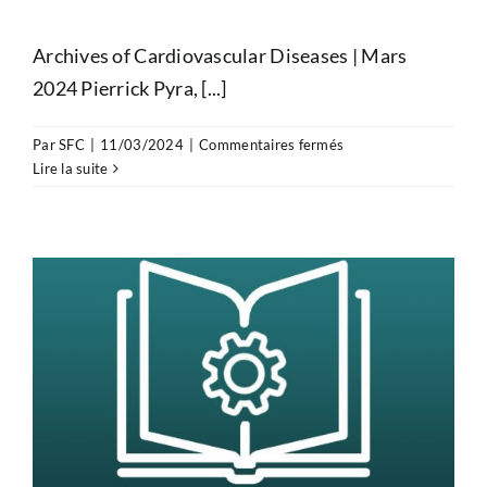
Archives of Cardiovascular Diseases | Mars
2024 Pierrick Pyra, [...]
sur
Par
SFC
|
11/03/2024
|
Commentaires fermés
Clinical
Lire la suite
Research
–
Usefulness
of
perioperative
transoesophageal
echocardiography
during
paediatric
cardiac
surgery