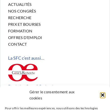
ACTUALITÉS
NOS CONGRÈS
RECHERCHE
PRIX ET BOURSES
FORMATION
OFFRES D’EMPLOI
CONTACT
La SFC c’est aussi…
Fondation Cœur & Recherche
Gérer le consentement aux
Reconnue d’utilité publique, la Fondation Cœur &
cookies
Recherche est la fondation de recherche cardiovasculaire
Pour offrir les meilleures expériences, nous utilisons des technologies
créée en 2010 par la SFC.