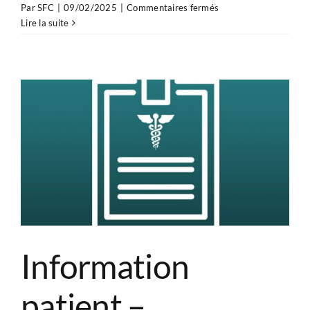
sur
Par
SFC
|
09/02/2025
|
Commentaires fermés
Information
Lire la suite
patient
–
Fermeture
percutanée
de
foramen
ovale
perméable
(FOP)
Information
patient –