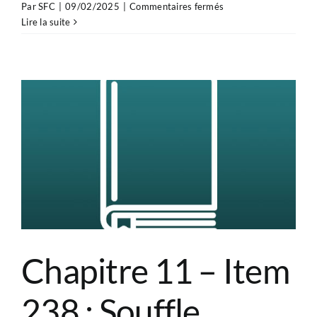
sur
Par
SFC
|
09/02/2025
|
Commentaires fermés
Information
Lire la suite
patient
–
Fermeture
percutanée
de
communication
interauriculaire
(CIA)
Chapitre 11 – Item
238 : Souffle