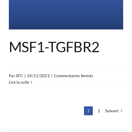
in
patients
with
congenital
heart
disease:
Distinctive
MSF1-TGFBR2
features
sur
Par
SFC
|
24/11/2022
|
Commentaires fermés
MSF1-
Lire la suite
TGFBR2
1
2
Suivant