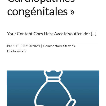
congénitales »
Your Content Goes Here Avec le soutien de : [...]
sur
Par
SFC
|
31/10/2024
|
Commentaires fermés
Bourse
Lire la suite
«
Hélène
de
Marsan
–
Cardiologie
pédiatrique
ou
Cardiopathies
congénitales