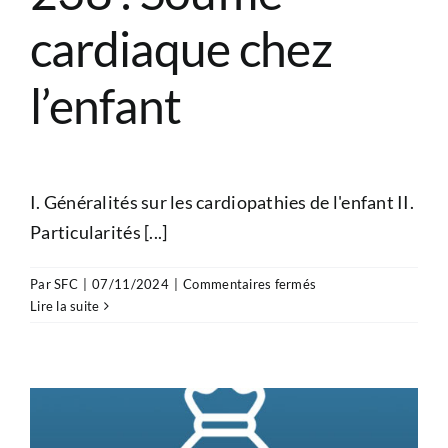
cardiaque chez
l’enfant
I. Généralités sur les cardiopathies de l'enfant II.
Particularités [...]
sur
Par
SFC
|
07/11/2024
|
Commentaires fermés
Chapitre
Lire la suite
11
–
Item
238
:
Souffle