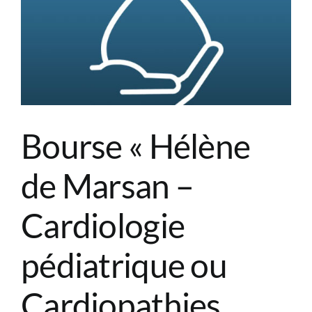
cardiaque
chez
l’enfant
Bourse « Hélène
de Marsan –
Cardiologie
pédiatrique ou
Cardiopathies