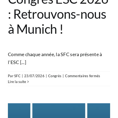
CONGRÈS
: Retrouvons-nous
RECHERCHE
à Munich !
PRIX ET BOURSES
Comme chaque année, la SFC sera présente à
l'ESC [...]
FORMATION
sur
Par
SFC
|
23/07/2026
|
Congrès
|
Commentaires fermés
Congrès
Lire la suite
ESC
2026
:
Retrouvons
nous
à