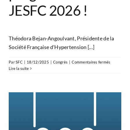
JESFC 2026 !
Théodora Bejan-Angoulvant, Présidente de la
Société Française d'Hypertension [...]
sur
Par
SFC
|
18/12/2025
|
Congrès
|
Commentaires fermés
L’HTA
Lire la suite
au
programm
des
JESFC
2026
!