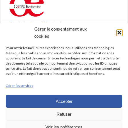
Fondation Cœur & Recherche
Gérer le consentement aux
Reconnue d’utilité publique, la Fondation Cœur &
cookies
Recherche est la fondation de recherche cardiovasculaire
Pour offrir les meilleures expériences, nous utilisons des technologies
créée en 2010 par la SFC.
telles que les cookies pour stocker et/ou accéder aux informations des
appareils. Le fait de consentir à ces technologies nous permettra de traiter
des données telles que le comportement de navigation ou les ID uniques
sur ce site. Le fait de ne pas consentir ou de retirer son consentement peut
avoir un effet négatif sur certaines caractéristiques et fonctions.
Cardio-online
Gérer les services
Ne manquez rien des avancées qui font la cardiologie
d’aujourd’hui et de demain avec Cardio-online, la
Accepter
plateforme d’information et de formation de la SFC.
Refuser
Déclaration de confidentialité (UE)
Voir les préférences