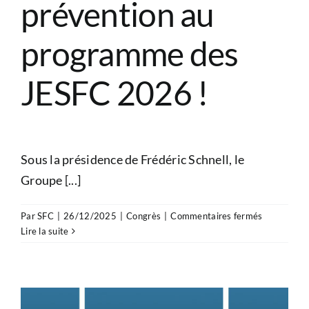
prévention au
programme des
JESFC 2026 !
Sous la présidence de Frédéric Schnell, le
Groupe [...]
sur
Par
SFC
|
26/12/2025
|
Congrès
|
Commentaires fermés
Réadaptati
Lire la suite
sport
et
prévention
au
programm