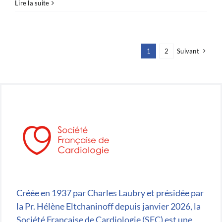
Rendez-
Lire la suite
vous
sur
le
Village
1
2
Suivant
numérique
des
JESFC
2026
!
Créée en 1937 par Charles Laubry et présidée par
la Pr. Hélène Eltchaninoff depuis janvier 2026, la
Société Française de Cardiologie (SFC) est une