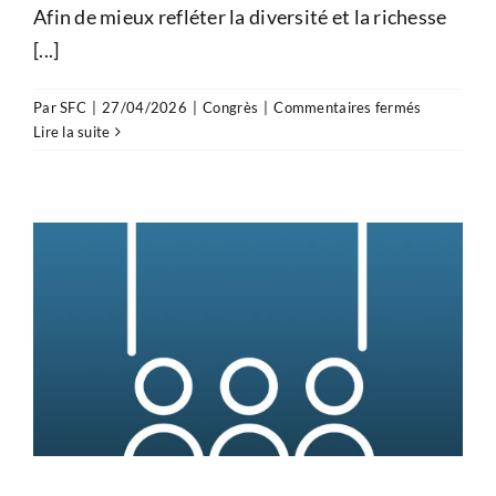
Afin de mieux refléter la diversité et la richesse
[...]
sur
Par
SFC
|
27/04/2026
|
Congrès
|
Commentaires fermés
La
Lire la suite
Journée
des
Groupes
et
Filiales
devient
la
Journée
des
Communau
de
la
SFC
!