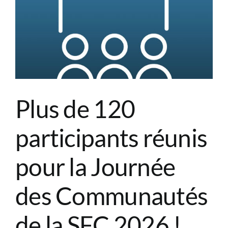
Munich
!
Plus de 120
participants réunis
pour la Journée
des Communautés
de la SFC 2026 !