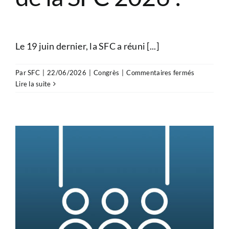
Le 19 juin dernier, la SFC a réuni [...]
sur
Par
SFC
|
22/06/2026
|
Congrès
|
Commentaires fermés
Plus
Lire la suite
de
120
participant
réunis
pour
la
Journée
des
Communau
de
la
SFC