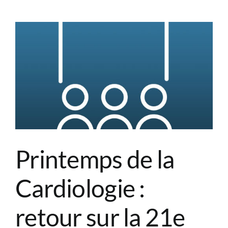
Rythmologi
:
retour
sur
la
27e
édition
!
Printemps de la
Cardiologie :
retour sur la 21e