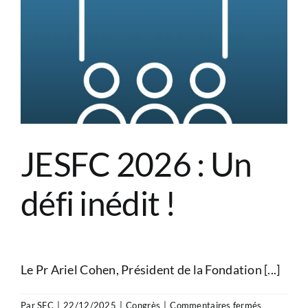
des
JESFC
2026
!
JESFC 2026 : Un
défi inédit !
Le Pr Ariel Cohen, Président de la Fondation [...]
sur
Par
SFC
|
22/12/2025
|
Congrès
|
Commentaires fermés