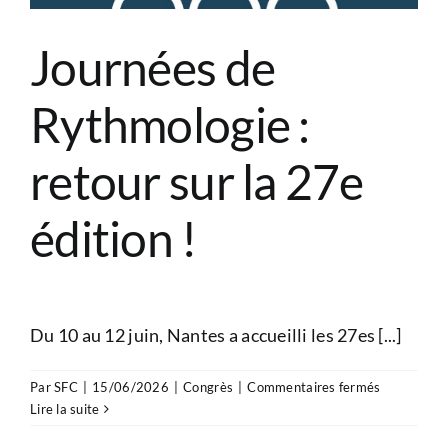
2026
!
Journées de
Rythmologie :
retour sur la 27e
édition !
Du 10 au 12 juin, Nantes a accueilli les 27es [...]
sur
Par
SFC
|
15/06/2026
|
Congrès
|
Commentaires fermés
Journées
Lire la suite
de