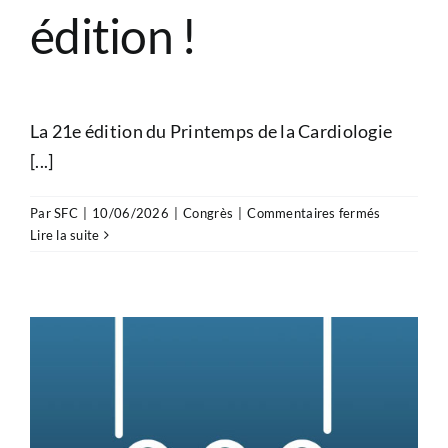
édition !
La 21e édition du Printemps de la Cardiologie
[...]
sur
Par
SFC
|
10/06/2026
|
Congrès
|
Commentaires fermés
Printemps
Lire la suite
de
la
Cardiologie
:
retour
sur
la
21e
édition