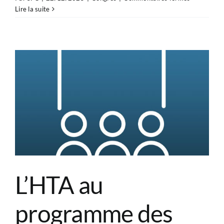
JESFC
Lire la suite
2026
:
Un
défi
inédit
!
L’HTA au
programme des