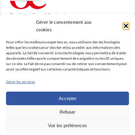
Fondation Cœur & Recherche
Gérer le consentement aux
Reconnue d’utilité publique, la Fondation Cœur &
cookies
Recherche est la fondation de recherche cardiovasculaire
Pour offrir les meilleures expériences, nous utilisons des technologies
créée en 2010 par la SFC.
telles que les cookies pour stocker et/ou accéder aux informations des
appareils. Le fait de consentir à ces technologies nous permettra de traiter
des données telles que le comportement de navigation ou les ID uniques
sur ce site. Le fait de ne pas consentir ou de retirer son consentement peut
avoir un effet négatif sur certaines caractéristiques et fonctions.
Cardio-online
Gérer les services
Ne manquez rien des avancées qui font la cardiologie
d’aujourd’hui et de demain avec Cardio-online, la
Accepter
plateforme d’information et de formation de la SFC.
Refuser
Déclaration de confidentialité (UE)
Voir les préférences
Politique de cookies (UE)
Avertissement
Imprint