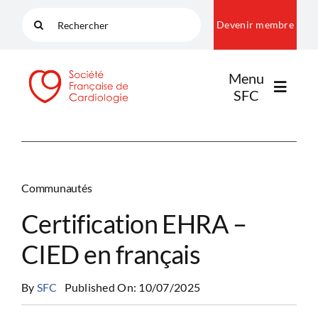
Passer
Rechercher:
Devenir membre
au
contenu
Menu
SFC
LA SFC
Communautés
NOS COMMUNAUTÉS
Certification EHRA –
CIED en français
PUBLICATIONS
By
SFC
Published On: 10/07/2025