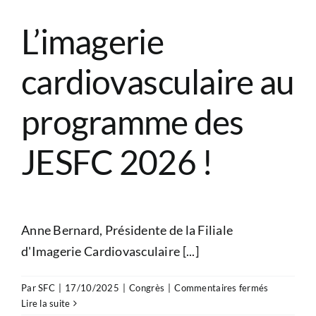
JESFC
2026
L’imagerie
!
cardiovasculaire au
programme des
JESFC 2026 !
Anne Bernard, Présidente de la Filiale
d'Imagerie Cardiovasculaire [...]
sur
Par
SFC
|
17/10/2025
|
Congrès
|
Commentaires fermés
L’imagerie
Lire la suite