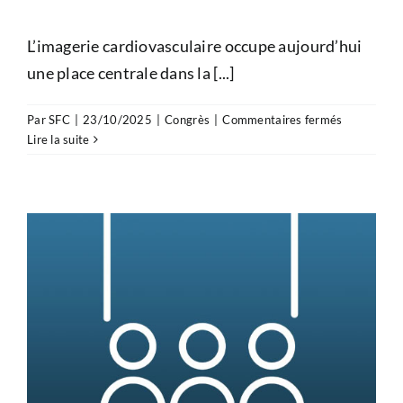
L’imagerie cardiovasculaire occupe aujourd’hui
une place centrale dans la [...]
sur
Par
SFC
|
23/10/2025
|
Congrès
|
Commentaires fermés
L’imagerie
Lire la suite
au
cœur
de
la
prévention
:
Ne
manquez
pas
la
Conférenc
européenn
des