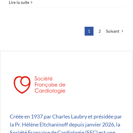
Paris-
Lire la suite
Echo
–
Appel
à
1
2
Suivant
communication
Créée en 1937 par Charles Laubry et présidée par
la Pr. Hélène Eltchaninoff depuis janvier 2026, la
Société Française de Cardiologie (SFC) est une