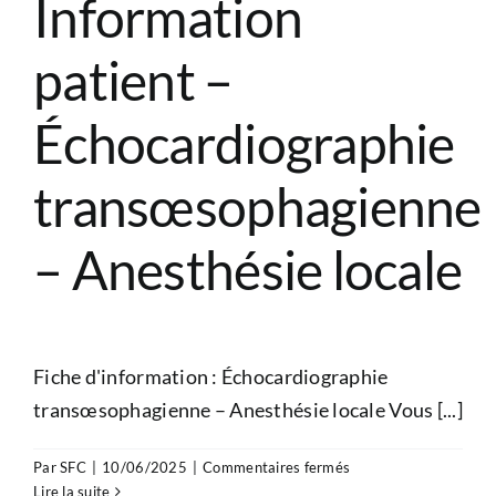
Information
patient –
Échocardiographie
transœsophagienne
– Anesthésie locale
Fiche d'information : Échocardiographie
transœsophagienne – Anesthésie locale Vous [...]
sur
Par
SFC
|
10/06/2025
|
Commentaires fermés
Information
Lire la suite