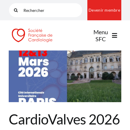
Passer
Rechercher:
Devenir membre
au
contenu
Menu
SFC
LA SFC
NOS COMMUNAUTÉS
PUBLICATIONS
CardioValves 2026