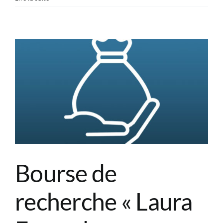
patient
–
Échocardiographie
transœsophagienne
–
Anesthésie
locale
Bourse de
recherche « Laura