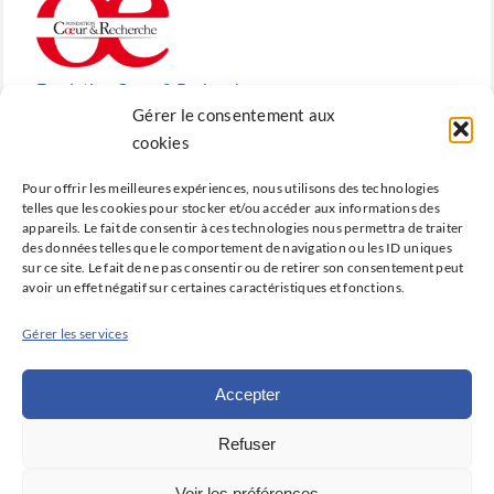
Fondation Cœur & Recherche
Gérer le consentement aux
Reconnue d’utilité publique, la Fondation Cœur &
cookies
Recherche est la fondation de recherche cardiovasculaire
Pour offrir les meilleures expériences, nous utilisons des technologies
créée en 2010 par la SFC.
telles que les cookies pour stocker et/ou accéder aux informations des
appareils. Le fait de consentir à ces technologies nous permettra de traiter
des données telles que le comportement de navigation ou les ID uniques
sur ce site. Le fait de ne pas consentir ou de retirer son consentement peut
avoir un effet négatif sur certaines caractéristiques et fonctions.
Cardio-online
Gérer les services
Ne manquez rien des avancées qui font la cardiologie
d’aujourd’hui et de demain avec Cardio-online, la
Accepter
plateforme d’information et de formation de la SFC.
Refuser
Déclaration de confidentialité (UE)
Voir les préférences