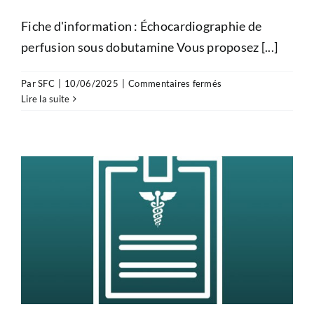
Fiche d'information : Échocardiographie de
perfusion sous dobutamine Vous proposez [...]
sur
Par
SFC
|
10/06/2025
|
Commentaires fermés
Information
Lire la suite
patient
–
Échocardiographie
de
perfusion
sous
dobutamine