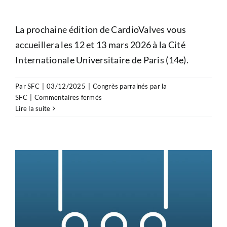
CONGRÈS
La prochaine édition de CardioValves vous
accueillera les 12 et 13 mars 2026 à la Cité
RECHERCHE
Internationale Universitaire de Paris (14e).
PRIX ET BOURSES
Par
SFC
|
03/12/2025
|
Congrès parrainés par la
sur
SFC
|
Commentaires fermés
CardioValves
Lire la suite
2026
FORMATION