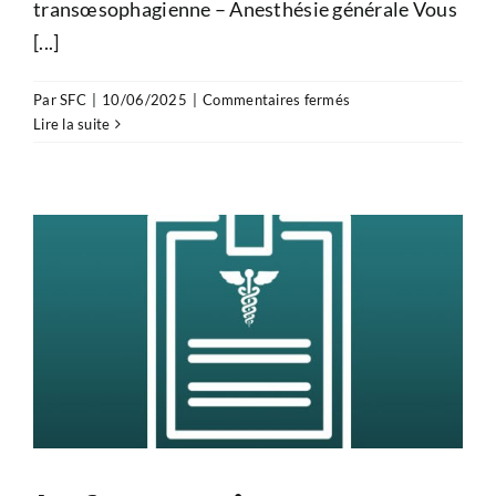
transœsophagienne – Anesthésie générale Vous
[...]
sur
Par
SFC
|
10/06/2025
|
Commentaires fermés
Information
Lire la suite
patient
–
Échocardiographie
transœsophagienne
–
Anesthésie
générale