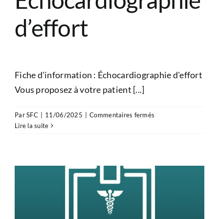
d’effort
Fiche d'information : Échocardiographie d'effort
Vous proposez à votre patient [...]
sur
Par
SFC
|
11/06/2025
|
Commentaires fermés
Information
Lire la suite
patient
–
Échocardiographie
d’effort