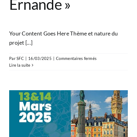
Ernande »
Your Content Goes Here Thème et nature du
projet [...]
sur
Par
SFC
|
16/03/2025
|
Commentaires fermés
Bourse
Lire la suite
de
recherche
«
Laura
Ernande
»