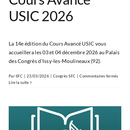
l’emb
pulm
USIC 2026
aigu
avec
critè
de
sévér
La 14e édition du Cours Avancé USIC vous
accueillera les 03 et 04 décembre 2026 au Palais
des Congrès d'Issy-les-Moulineaux (92).
sur
Par
SFC
|
23/03/2026
|
Congrès SFC
|
Commentaires fermés
Cours
Lire la suite
Avanc
USIC
2026