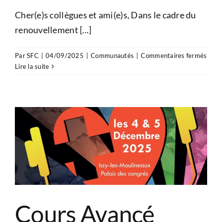
Cher(e)s collègues et ami(e)s, Dans le cadre du
renouvellement [...]
sur
Par
SFC
|
04/09/2025
|
Communautés
|
Commentaires fermés
Grou
Lire la suite
USIC
:
Reno
du
Comi
de
direc
Cours Avancé