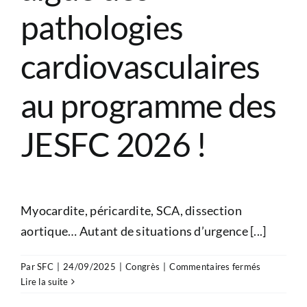
pathologies
cardiovasculaires
au programme des
JESFC 2026 !
Myocardite, péricardite, SCA, dissection
aortique… Autant de situations d’urgence [...]
sur
Par
SFC
|
24/09/2025
|
Congrès
|
Commentaires fermés
Prise
Lire la suite
en