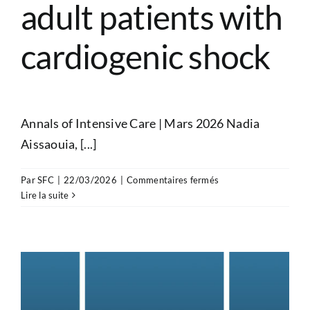
adult patients with
cardiogenic shock
Annals of Intensive Care | Mars 2026 Nadia
Aissaouia, [...]
sur
Par
SFC
|
22/03/2026
|
Commentaires fermés
Guidelines
Lire la suite
–
Experts’
recommendations
for
the
management
of