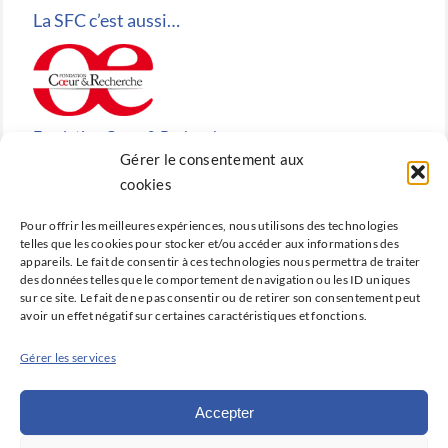
La SFC c’est aussi…
Fondation Cœur & Recherche
Gérer le consentement aux
Reconnue d’utilité publique, la Fondation Cœur &
cookies
Recherche est la fondation de recherche cardiovasculaire
Pour offrir les meilleures expériences, nous utilisons des technologies
créée en 2010 par la SFC.
telles que les cookies pour stocker et/ou accéder aux informations des
appareils. Le fait de consentir à ces technologies nous permettra de traiter
des données telles que le comportement de navigation ou les ID uniques
sur ce site. Le fait de ne pas consentir ou de retirer son consentement peut
avoir un effet négatif sur certaines caractéristiques et fonctions.
Cardio-online
Gérer les services
Ne manquez rien des avancées qui font la cardiologie
d’aujourd’hui et de demain avec Cardio-online, la
Accepter
plateforme d’information et de formation de la SFC.