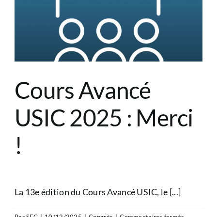
adult
patients
with
cardiogenic
shock
Cours Avancé
USIC 2025 : Merci
!
La 13e édition du Cours Avancé USIC, le [...]
sur