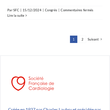
sur
Par
SFC
|
15/12/2024
|
Congrès
|
Commentaires fermés
Les
Lire la suite
JESFC
2025
par
le
1
2
Suivant
Groupe
USIC
Créée en 1937 par Charles Laubry et présidée par