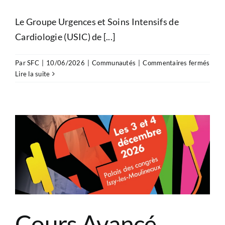
Le Groupe Urgences et Soins Intensifs de
Cardiologie (USIC) de [...]
sur
Par
SFC
|
10/06/2026
|
Communautés
|
Commentaires fermés
Parti
Lire la suite
à
la
2e
Jour
du
Grou
USIC
sur
la
prise
en
char
Cours Avancé
de