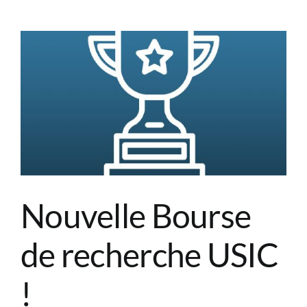
charge
aiguë
des
pathologie
cardiovascu
au
programm
des
JESFC
2026
!
Nouvelle Bourse
de recherche USIC
!