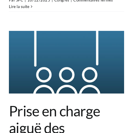
Par
SFC
|
10/12/2025
|
Congrès
|
Commentaires fermés
Cours
Lire la suite
Avancé
USIC
2025
:
Merci
!
Prise en charge
aiguë des