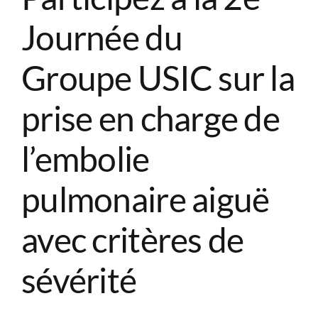
CONGRÈS
Journée du
RECHERCHE
Groupe USIC sur la
prise en charge de
PRIX ET BOURSES
l’embolie
FORMATION
pulmonaire aiguë
avec critères de
sévérité