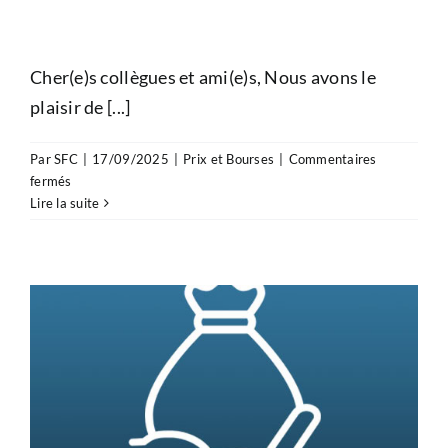
Cher(e)s collègues et ami(e)s, Nous avons le
plaisir de [...]
Par
SFC
|
17/09/2025
|
Prix et Bourses
|
Commentaires
sur
fermés
Nouvelle
Lire la suite
Bourse
de
recherche
USIC
!