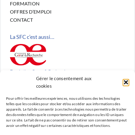
FORMATION
OFFRES D’EMPLOI
CONTACT
La SFC c’est aussi…
Fondation Cœur & Recherche
Gérer le consentement aux
Reconnue d’utilité publique, la Fondation Cœur &
cookies
Recherche est la fondation de recherche cardiovasculaire
Pour offrir les meilleures expériences, nous utilisons des technologies
créée en 2010 par la SFC.
telles que les cookies pour stocker et/ou accéder aux informations des
appareils. Le fait de consentir à ces technologies nous permettra de traiter
des données telles que le comportement de navigation ou les ID uniques
sur ce site. Le fait de ne pas consentir ou de retirer son consentement peut
avoir un effet négatif sur certaines caractéristiques et fonctions.
Cardio-online