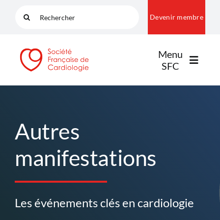
Passer
Rechercher:
Devenir membre
au
contenu
Menu
SFC
LA SFC
Autres
NOS COMMUNAUTÉS
manifestations
PUBLICATIONS
Les événements clés en cardiologie