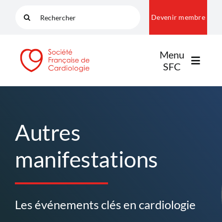
Passer
Rechercher:
Devenir membre
au
contenu
Menu
SFC
LA SFC
Autres
NOS COMMUNAUTÉS
manifestations
PUBLICATIONS
Les événements clés en cardiologie