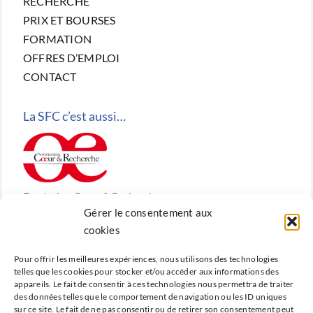
RECHERCHE
PRIX ET BOURSES
FORMATION
OFFRES D’EMPLOI
CONTACT
La SFC c’est aussi…
Fondation Cœur & Recherche
Gérer le consentement aux
Reconnue d’utilité publique, la Fondation Cœur &
cookies
Recherche est la fondation de recherche cardiovasculaire
Pour offrir les meilleures expériences, nous utilisons des technologies
créée en 2010 par la SFC.
telles que les cookies pour stocker et/ou accéder aux informations des
appareils. Le fait de consentir à ces technologies nous permettra de traiter
des données telles que le comportement de navigation ou les ID uniques
sur ce site. Le fait de ne pas consentir ou de retirer son consentement peut