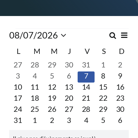
CONGRÈS
RECHERCHE
Évènements
Navi
08/07/2026
Recherc
Reche
Mois
de
Sélectionnez
Calendrier
L
lundi
M
mardi
M
mercredi
J
jeudi
V
vendredi
S
samedi
D
dim
vue
et
PRIX ET BOURSES
une
Évè
date.
de
0
0
0
0
0
0
0
27
28
29
30
31
1
2
naviga
évènements
évènements
évènements
évènements
évènements
évènement
évène
0
0
0
0
0
0
0
3
4
5
6
7
8
9
Évènements
FORMATION
de
évènements
évènements
évènements
évènements
évènements
évènement
évène
0
0
0
0
0
0
0
10
11
12
13
14
15
16
vues
évènements
évènements
évènements
évènements
évènements
évènements
évène
0
0
0
0
0
0
0
17
18
19
20
21
22
23
Évène
évènements
évènements
évènements
évènements
évènements
évènements
évène
0
0
0
0
0
0
0
24
25
26
27
28
29
30
évènements
évènements
évènements
évènements
évènements
évènements
évène
0
0
0
0
0
0
0
31
1
2
3
4
5
6
évènements
évènements
évènements
évènements
évènements
évènement
évène