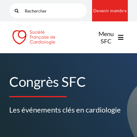
Passer
Rechercher:
Devenir membre
au
contenu
Menu
SFC
LA SFC
Congrès SFC
NOS COMMUNAUTÉS
Les événements clés en cardiologie
PUBLICATIONS