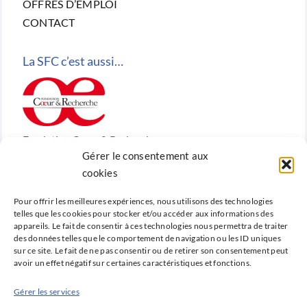
OFFRES D’EMPLOI
CONTACT
La SFC c’est aussi…
Fondation Cœur & Recherche
Gérer le consentement aux
Reconnue d’utilité publique, la Fondation Cœur &
cookies
Recherche est la fondation de recherche cardiovasculaire
Pour offrir les meilleures expériences, nous utilisons des technologies
créée en 2010 par la SFC.
telles que les cookies pour stocker et/ou accéder aux informations des
appareils. Le fait de consentir à ces technologies nous permettra de traiter
des données telles que le comportement de navigation ou les ID uniques
sur ce site. Le fait de ne pas consentir ou de retirer son consentement peut
avoir un effet négatif sur certaines caractéristiques et fonctions.
Cardio-online
Gérer les services
Ne manquez rien des avancées qui font la cardiologie