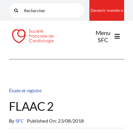
Passer
Rechercher:
Devenir membre
au
contenu
Menu
SFC
LA SFC
NOS COMMUNAUTÉS
Étude et registre
FLAAC 2
PUBLICATIONS
By
SFC
Published On: 23/08/2018