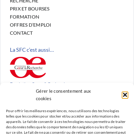
RECHERCHE
PRIX ET BOURSES
FORMATION
OFFRES D’EMPLOI
CONTACT
La SFC c’est aussi…
Fondation Cœur & Recherche
Gérer le consentement aux
Reconnue d’utilité publique, la Fondation Cœur &
cookies
Recherche est la fondation de recherche cardiovasculaire
Pour offrir les meilleures expériences, nous utilisons des technologies
créée en 2010 par la SFC.
telles que les cookies pour stocker et/ou accéder aux informations des
appareils. Le fait de consentir à ces technologies nous permettra de traiter
des données telles que le comportement de navigation ou les ID uniques
sur ce site. Le fait de ne pas consentir ou de retirer son consentement peut