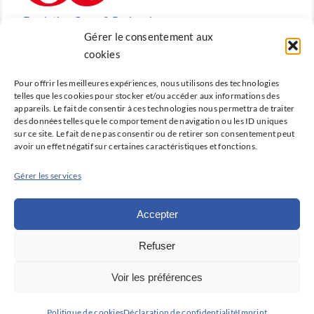
Fondation Cœur & Recherche
Gérer le consentement aux
Reconnue d’utilité publique, la Fondation Cœur &
cookies
Recherche est la fondation de recherche cardiovasculaire
Pour offrir les meilleures expériences, nous utilisons des technologies
créée en 2010 par la SFC.
telles que les cookies pour stocker et/ou accéder aux informations des
appareils. Le fait de consentir à ces technologies nous permettra de traiter
des données telles que le comportement de navigation ou les ID uniques
sur ce site. Le fait de ne pas consentir ou de retirer son consentement peut
avoir un effet négatif sur certaines caractéristiques et fonctions.
Cardio-online
Gérer les services
Ne manquez rien des avancées qui font la cardiologie
d’aujourd’hui et de demain avec Cardio-online, la
Accepter
plateforme d’information et de formation de la SFC.
Refuser
Déclaration de confidentialité (UE)
Voir les préférences
Politique de cookies (UE)
Avertissement
Imprint
© Copyright 2025 | Société Française de Cardiologie | Tous
Politique de cookies
Déclaration de confidentialité
Imprint