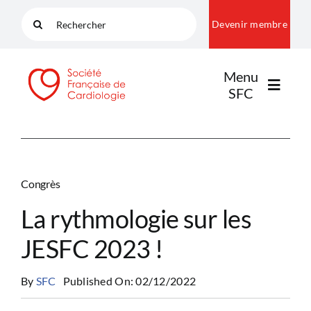
Passer
Rechercher:
Devenir membre
au
contenu
Menu
SFC
LA SFC
Congrès
NOS COMMUNAUTÉS
La rythmologie sur les
JESFC 2023 !
PUBLICATIONS
By
SFC
Published On: 02/12/2022