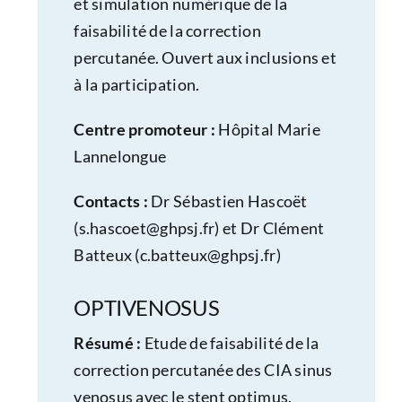
et simulation numérique de la
faisabilité de la correction
percutanée. Ouvert aux inclusions et
à la participation.
Centre promoteur :
Hôpital Marie
Lannelongue
Contacts :
Dr Sébastien Hascoët
(
s.hascoet@ghpsj.fr
) et Dr Clément
Batteux (
c.batteux@ghpsj.fr
)
OPTIVENOSUS
Résumé :
Etude de faisabilité de la
correction percutanée des CIA sinus
venosus avec le stent optimus.