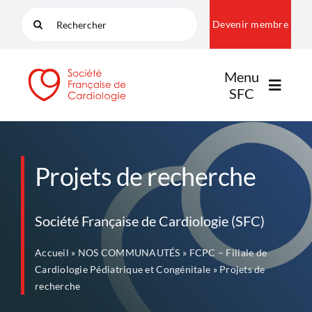
Passer
Rechercher:
Devenir membre
au
contenu
Menu
SFC
LA SFC
Projets de recherche
NOS COMMUNAUTÉS
Société Française de Cardiologie (SFC)
Accueil
»
NOS COMMUNAUTÉS
»
FCPC – Filiale de
PUBLICATIONS
Cardiologie Pédiatrique et Congénitale
»
Projets de
recherche