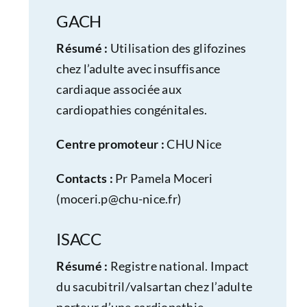
GACH
Résumé :
Utilisation des glifozines
chez l’adulte avec insuffisance
cardiaque associée aux
cardiopathies congénitales.
Centre promoteur :
CHU Nice
Contacts :
Pr Pamela Moceri
(
moceri.p@chu-nice.fr
)
ISACC
Résumé :
Registre national. Impact
du sacubitril/valsartan chez l’adulte
porteur d’une cardiopathie