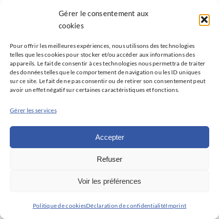
une cardiomyopathie d’origine
Gérer le consentement aux
cookies
génétique : étude multicentrique
prospective contrôlée.
Pour offrir les meilleures expériences, nous utilisons des technologies
telles que les cookies pour stocker et/ou accéder aux informations des
appareils. Le fait de consentir à ces technologies nous permettra de traiter
Centre promoteur :
CHU
des données telles que le comportement de navigation ou les ID uniques
Montpellier
sur ce site. Le fait de ne pas consentir ou de retirer son consentement peut
avoir un effet négatif sur certaines caractéristiques et fonctions.
Contacts :
Dr AMEDRO Pascal
Gérer les services
(
pascal.amedro@chu-bordeaux.fr
) et
Dr VINCENTI Marie (
m-
Accepter
vincenti@chu-montpellier.fr
)
Refuser
Statut :
Inclusions en cours
Voir les préférences
PedsQL 2-4 ans
Politique de cookies
Déclaration de confidentialité
Imprint