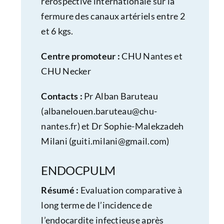
rérospective internationale sur la
fermure des canaux artériels entre 2
et 6 kgs.
Centre promoteur :
CHU Nantes et
CHU Necker
Contacts :
Pr Alban Baruteau
(
albanelouen.baruteau@chu-
nantes.fr
) et Dr Sophie-Malekzadeh
Milani (
guiti.milani@gmail.com
)
ENDOCPULM
Résumé :
Evaluation comparative à
long terme de l’incidence de
l’endocardite infectieuse après