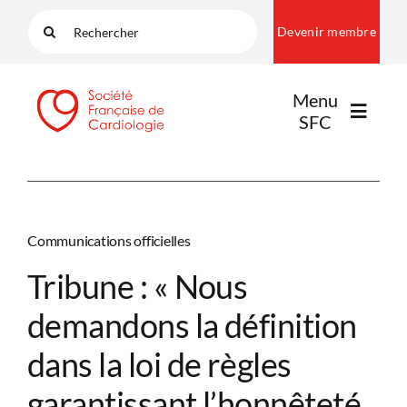
Passer
Rechercher:
Devenir membre
au
contenu
Menu
SFC
LA SFC
Communications officielles
NOS COMMUNAUTÉS
Tribune : « Nous
demandons la définition
PUBLICATIONS
dans la loi de règles
garantissant l’honnêteté