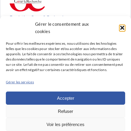
Fondation Cœur & Recherche
Gérer le consentement aux
Reconnue d’utilité publique, la Fondation Cœur &
cookies
Recherche est la fondation de recherche cardiovasculaire
Pour offrir les meilleures expériences, nous utilisons des technologies
créée en 2010 par la SFC.
telles que les cookies pour stocker et/ou accéder aux informations des
appareils. Le fait de consentir à ces technologies nous permettra de traiter
des données telles que le comportement de navigation ou les ID uniques
sur ce site. Le fait de ne pas consentir ou de retirer son consentement peut
avoir un effet négatif sur certaines caractéristiques et fonctions.
Cardio-online
Gérer les services
Ne manquez rien des avancées qui font la cardiologie
d’aujourd’hui et de demain avec Cardio-online, la
Accepter
plateforme d’information et de formation de la SFC.
Refuser
Déclaration de confidentialité (UE)
Voir les préférences
Politique de cookies (UE)
Avertissement
Imprint