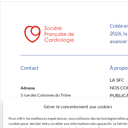
Créée en
2026, la
avancer 
Contact
À propo
LA SFC
NOS C
Adresse
5 rue des Colonnes du Trône
PUBLIC
75012 Paris
ACTUAL
Gérer le consentement aux cookies
NOS CO
E-mail
RECHER
Pour offrir les meilleures expériences, nous utilisons des technologies telles q
contact@sfcardio.fr
cookies pour stocker et/ou accéder aux informations des appareils. Le fait de
PRIX ET