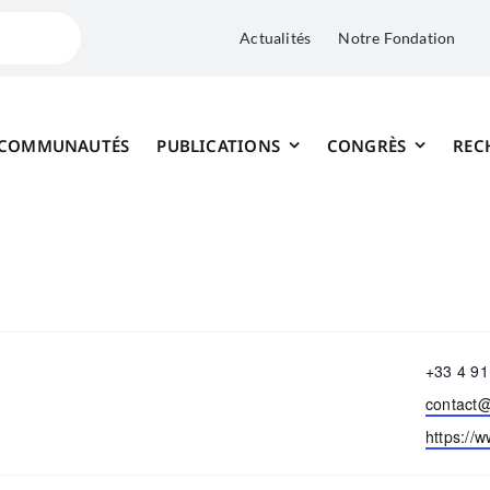
Actualités
Notre Fondation
 COMMUNAUTÉS
PUBLICATIONS
CONGRÈS
REC
Télépho
+33 4 91
Email
contact
Site
https://
web