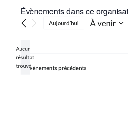
Évènements dans ce organisa
À venir
Aujourd’hui
Sélection
une
date.
Aucun
résultat
Notice
trouvé.
Évènements
précédents