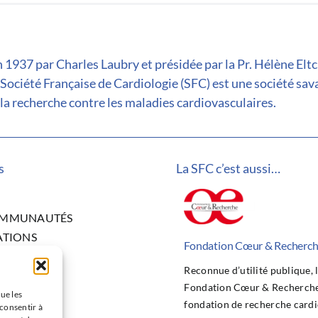
 1937 par Charles Laubry et présidée par la Pr. Hélène Elt
 Société Française de Cardiologie (SFC) est une société sav
la recherche contre les maladies cardiovasculaires.
s
La SFC c’est aussi…
OMMUNAUTÉS
ATIONS
Fondation Cœur & Recherc
ITÉS
Reconnue d’utilité publique, 
NGRÈS
Fondation Cœur & Recherche 
CHE
ue les
fondation de recherche cardi
 consentir à
 BOURSES