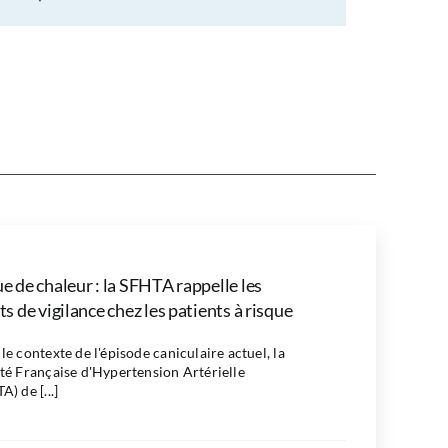
e de chaleur : la SFHTA rappelle les
ts de vigilance chez les patients à risque
le contexte de l'épisode caniculaire actuel, la
té Française d'Hypertension Artérielle
A) de [...]