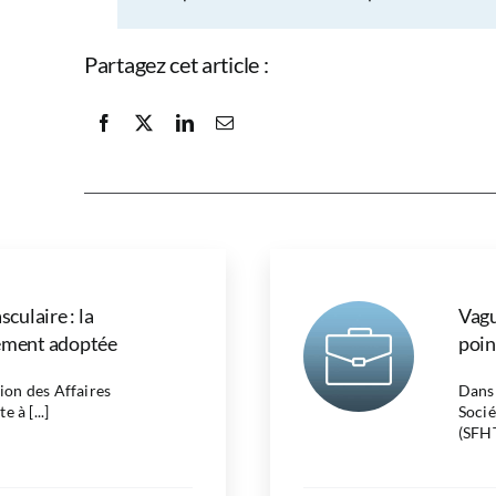
Partagez cet article :
culaire : la
Vagu
vement adoptée
poin
on des Affaires
Dans 
e à [...]
Socié
(SFHT