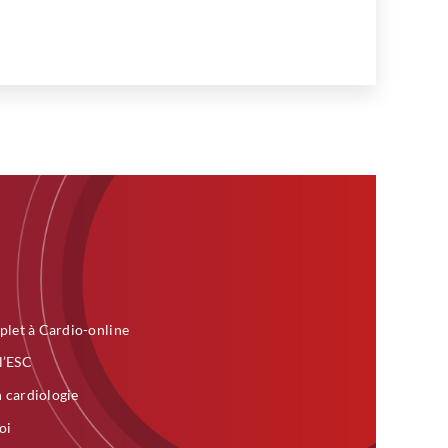
plet à Cardio-online
 l’ESC
n cardiologie
oi