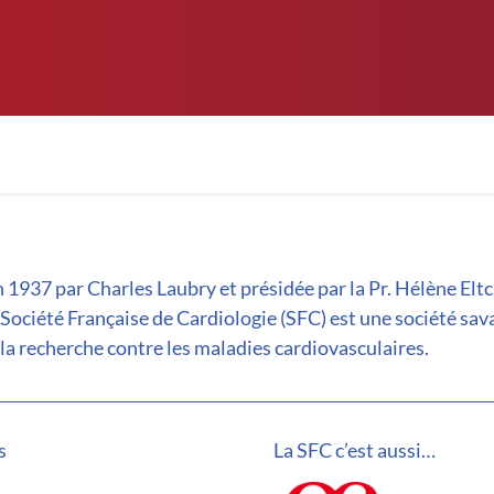
 1937 par Charles Laubry et présidée par la Pr. Hélène Elt
 Société Française de Cardiologie (SFC) est une société sav
la recherche contre les maladies cardiovasculaires.
s
La SFC c’est aussi…