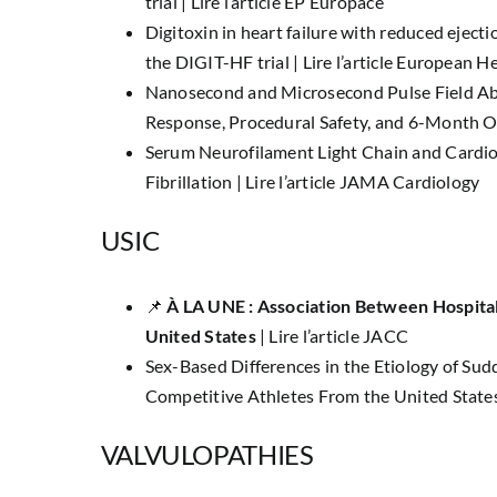
trial |
Lire l’article EP Europace
Digitoxin in heart failure with reduced ejectio
the DIGIT-HF trial |
Lire l’article European H
Nanosecond and Microsecond Pulse Field Abla
Response, Procedural Safety, and 6-Month 
Serum Neurofilament Light Chain and Cardio
Fibrillation |
Lire l’article JAMA Cardiology
USIC
📌
À LA UNE : Association Between Hospita
United States
|
Lire l’article JACC
Sex-Based Differences in the Etiology of S
Competitive Athletes From the United State
VALVULOPATHIES