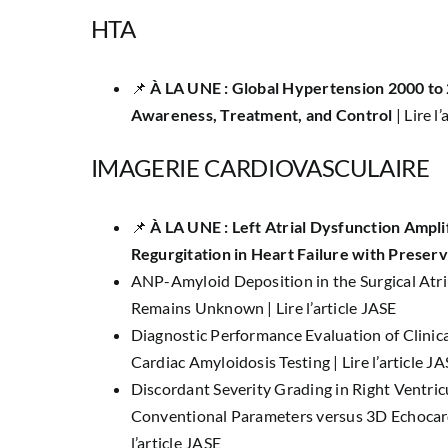
HTA
📌
À LA UNE : Global Hypertension 2000 to 2
Awareness, Treatment, and Control
|
Lire l
IMAGERIE CARDIOVASCULAIRE
📌
À LA UNE : Left Atrial Dysfunction Amplif
Regurgitation in Heart Failure with Preserv
ANP-Amyloid Deposition in the Surgical Atr
Remains Unknown |
Lire l’article JASE
Diagnostic Performance Evaluation of Clinica
Cardiac Amyloidosis Testing |
Lire l’article J
Discordant Severity Grading in Right Ventric
Conventional Parameters versus 3D Echocard
l’article JASE