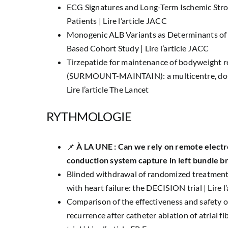
ECG Signatures and Long-Term Ischemic Stro
Patients |
Lire l’article JACC
Monogenic ALB Variants as Determinants of 
Based Cohort Study |
Lire l’article JACC
Tirzepatide for maintenance of bodyweight r
(SURMOUNT-MAINTAIN): a multicentre, double
Lire l’article The Lancet
RYTHMOLOGIE
📌
À LA UNE : Can we rely on remote electr
conduction system capture in left bundle b
Blinded withdrawal of randomized treatment 
with heart failure: the DECISION trial |
Lire 
Comparison of the effectiveness and safety 
recurrence after catheter ablation of atrial f