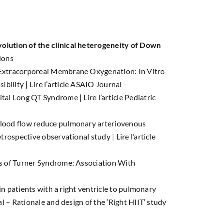
olution of the clinical heterogeneity of Down
ions
 Extracorporeal Membrane Oxygenation: In Vitro
ibility |
Lire l’article ASAIO Journal
ital Long QT Syndrome |
Lire l’article Pediatric
lood flow reduce pulmonary arteriovenous
etrospective observational study |
Lire l’article
s of Turner Syndrome: Association With
 in patients with a right ventricle to pulmonary
l – Rationale and design of the ‘Right HIIT’ study