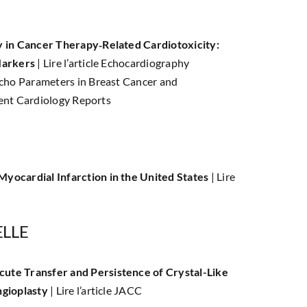
y in Cancer Therapy‐Related Cardiotoxicity:
Markers
|
Lire l’article Echocardiography
Echo Parameters in Breast Cancer and
rrent Cardiology Reports
yocardial Infarction in the United States
|
Lire
LLE
ute Transfer and Persistence of Crystal-Like
ngioplasty
|
Lire l’article JACC