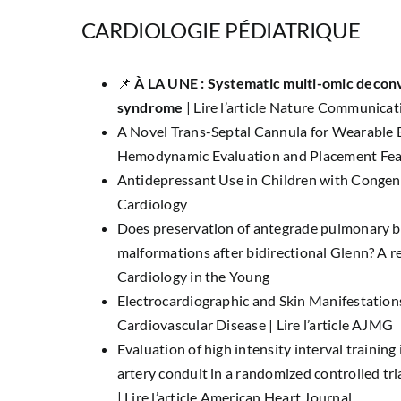
CARDIOLOGIE PÉDIATRIQUE
📌
À LA UNE : Systematic multi-omic deconv
syndrome
|
Lire l’article Nature Communicat
A Novel Trans-Septal Cannula for Wearable
Hemodynamic Evaluation and Placement Feas
Antidepressant Use in Children with Congen
Cardiology
Does preservation of antegrade pulmonary b
malformations after bidirectional Glenn? A r
Cardiology in the Young
Electrocardiographic and Skin Manifestation
Cardiovascular Disease |
Lire l’article AJMG
Evaluation of high intensity interval training
artery conduit in a randomized controlled tria
|
Lire l’article American Heart Journal