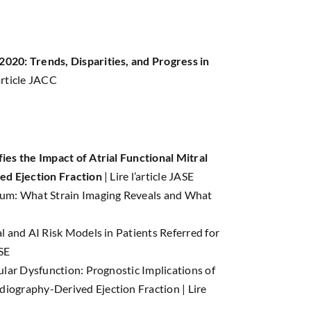
020: Trends, Disparities, and Progress in
’article JACC
ies the Impact of Atrial Functional Mitral
ed Ejection Fraction
|
Lire l’article JASE
ium: What Strain Imaging Reveals and What
l and AI Risk Models in Patients Referred for
ASE
ular Dysfunction: Prognostic Implications of
iography-Derived Ejection Fraction |
Lire