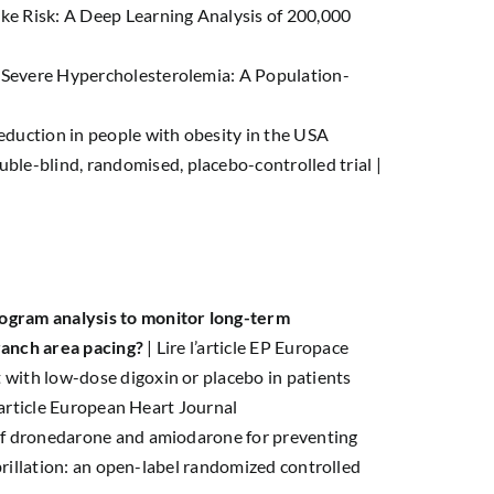
ke Risk: A Deep Learning Analysis of 200,000
Severe Hypercholesterolemia: A Population-
eduction in people with obesity in the USA
-blind, randomised, placebo-controlled trial |
ogram analysis to monitor long-term
ranch area pacing?
|
Lire l’article EP Europace
with low-dose digoxin or placebo in patients
l’article European Heart Journal
of dronedarone and amiodarone for preventing
ibrillation: an open-label randomized controlled