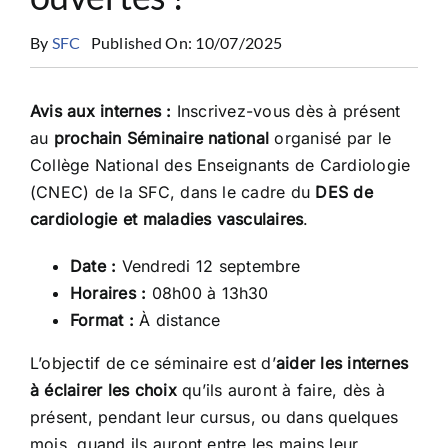
CONGRÈS
By
SFC
Published On: 10/07/2025
RECHERCHE
Avis aux internes :
Inscrivez-vous dès à présent
au
prochain Séminaire national
organisé par le
Collège National des Enseignants de Cardiologie
PRIX ET BOURSES
(CNEC) de la SFC, dans le cadre du
DES de
cardiologie et maladies vasculaires
.
FORMATION
Date :
Vendredi 12 septembre
Horaires :
08h00 à 13h30
Format :
À distance
L’objectif de ce séminaire est d’
aider les internes
à éclairer les choix
qu’ils auront à faire, dès à
présent, pendant leur cursus, ou dans quelques
mois, quand ils auront entre les mains leur