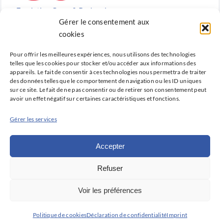
Fondation Cœur & Recherche
Gérer le consentement aux
Reconnue d’utilité publique, la Fondation Cœur &
cookies
Recherche est la fondation de recherche cardiovasculaire
Pour offrir les meilleures expériences, nous utilisons des technologies
créée en 2010 par la SFC.
telles que les cookies pour stocker et/ou accéder aux informations des
appareils. Le fait de consentir à ces technologies nous permettra de traiter
des données telles que le comportement de navigation ou les ID uniques
sur ce site. Le fait de ne pas consentir ou de retirer son consentement peut
avoir un effet négatif sur certaines caractéristiques et fonctions.
Cardio-online
Gérer les services
Ne manquez rien des avancées qui font la cardiologie
d’aujourd’hui et de demain avec Cardio-online, la
Accepter
plateforme d’information et de formation de la SFC.
Refuser
Déclaration de confidentialité (UE)
Voir les préférences
Politique de cookies (UE)
Avertissement
Imprint
© Copyright 2025 | Société Française de Cardiologie | Tous
Politique de cookies
Déclaration de confidentialité
Imprint
droits réservés | Site réalisé par Keynos