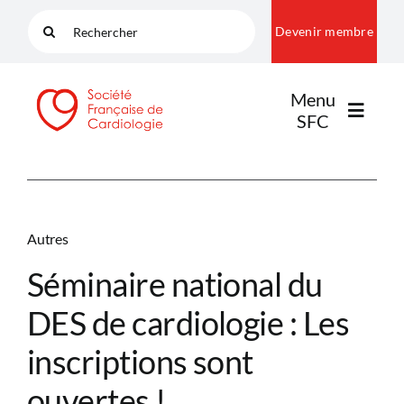
Passer
Rechercher:
Devenir membre
au
contenu
Menu
SFC
LA SFC
Autres
NOS COMMUNAUTÉS
Séminaire national du
DES de cardiologie : Les
PUBLICATIONS
inscriptions sont
ouvertes !