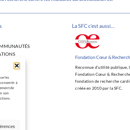
s
La SFC c’est aussi…
OMMUNAUTÉS
ATIONS
Fondation Cœur & Recherc
ITÉS
Reconnue d’utilité publique, 
NGRÈS
Fondation Cœur & Recherche 
CHE
ue les
fondation de recherche cardi
 consentir à
 BOURSES
tement de
créée en 2010 par la SFC.
TION
er son
ctions.
 D’EMPLOI
CT
férences