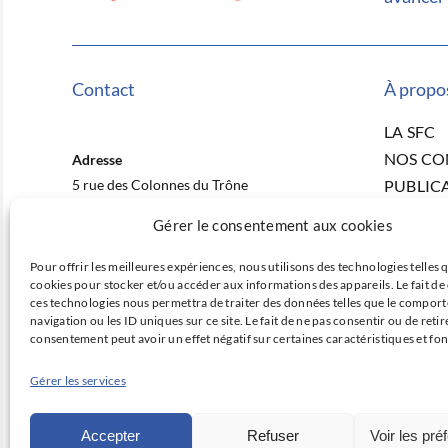
Contact
À propo
LA SFC
NOS C
Adresse
5 rue des Colonnes du Trône
PUBLIC
75012 Paris
ACTUAL
Gérer le consentement aux cookies
NOS CO
E-mail
RECHER
Pour offrir les meilleures expériences, nous utilisons des technologies telles q
contact@sfcardio.fr
cookies pour stocker et/ou accéder aux informations des appareils. Le fait de
PRIX ET
ces technologies nous permettra de traiter des données telles que le compor
Téléphone
FORMA
navigation ou les ID uniques sur ce site. Le fait de ne pas consentir ou de retir
+33 1 43 22 33 33
consentement peut avoir un effet négatif sur certaines caractéristiques et fon
OFFRES
CONTA
Gérer les services
Accepter
Refuser
Voir les pré