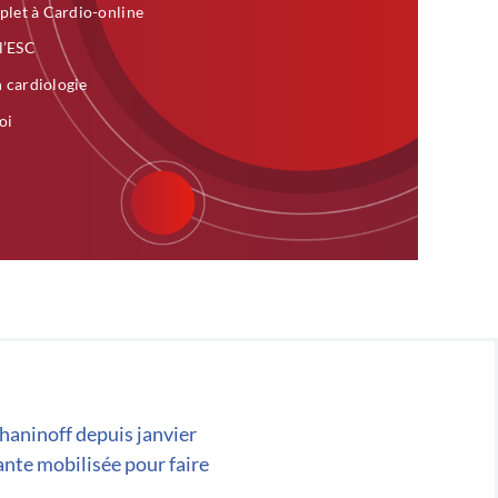
plet à Cardio-online
 l’ESC
n cardiologie
oi
chaninoff depuis janvier
ante mobilisée pour faire