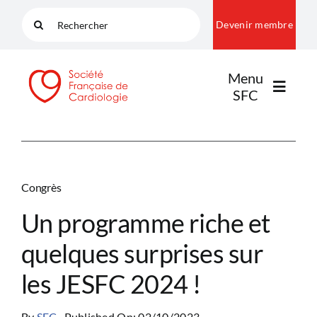
Passer
Rechercher:
Devenir membre
au
contenu
Menu
SFC
LA SFC
Congrès
NOS COMMUNAUTÉS
Un programme riche et
quelques surprises sur
PUBLICATIONS
les JESFC 2024 !
By
SFC
Published On: 02/10/2023