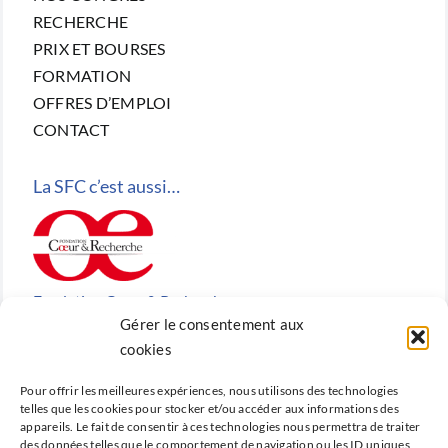
RECHERCHE
PRIX ET BOURSES
FORMATION
OFFRES D’EMPLOI
CONTACT
La SFC c’est aussi…
Fondation Cœur & Recherche
Gérer le consentement aux
Reconnue d’utilité publique, la Fondation Cœur &
cookies
Recherche est la fondation de recherche cardiovasculaire
Pour offrir les meilleures expériences, nous utilisons des technologies
créée en 2010 par la SFC.
telles que les cookies pour stocker et/ou accéder aux informations des
appareils. Le fait de consentir à ces technologies nous permettra de traiter
des données telles que le comportement de navigation ou les ID uniques