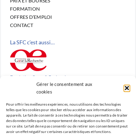
PRIX ET BOURSES
FORMATION
OFFRES D’EMPLOI
CONTACT
La SFC c’est aussi…
Fondation Cœur & Recherche
Gérer le consentement aux
Reconnue d’utilité publique, la Fondation Cœur &
cookies
Recherche est la fondation de recherche cardiovasculaire
Pour offrir les meilleures expériences, nous utilisons des technologies
créée en 2010 par la SFC.
telles que les cookies pour stocker et/ou accéder aux informations des
appareils. Le fait de consentir à ces technologies nous permettra de traiter
des données telles que le comportement de navigation ou les ID uniques
sur ce site. Le fait de ne pas consentir ou de retirer son consentement peut
avoir un effet négatif sur certaines caractéristiques et fonctions.