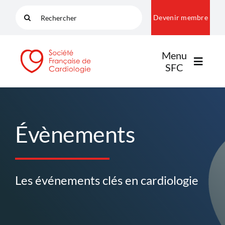
Passer
Rechercher:
Devenir membre
au
contenu
Menu
SFC
LA SFC
Évènements
NOS COMMUNAUTÉS
Les événements clés en cardiologie
PUBLICATIONS