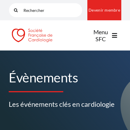
Passer
Rechercher:
Devenir membre
au
contenu
Menu
SFC
LA SFC
Évènements
NOS COMMUNAUTÉS
Les événements clés en cardiologie
PUBLICATIONS