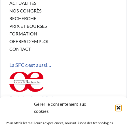
ACTUALITÉS
NOS CONGRÈS
RECHERCHE
PRIX ET BOURSES
FORMATION
OFFRES D’EMPLOI
CONTACT
La SFC c’est aussi…
Fondation Cœur & Recherche
Gérer le consentement aux
Reconnue d’utilité publique, la Fondation Cœur &
cookies
Recherche est la fondation de recherche cardiovasculaire
Pour offrir les meilleures expériences, nous utilisons des technologies
créée en 2010 par la SFC.